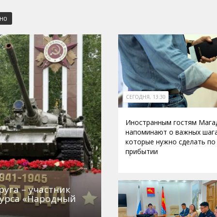
СНО
СЕГОДНЯ, 13:30
Иностранным гостям Мага
напоминают о важных шага
которые нужно сделать по
прибытии
уга – участник
курса «Народный