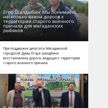
Егор Шалдыбин: Мы понимаем,
насколько важна дорога к
территории старого военного
причала для магаданских
рыбаков
При поддержке депутата Магаданской
городской Думы Егора Шалдбина
восстановлена дорога, ведущая к территории
старого военного причала.
В колымской столице прошла