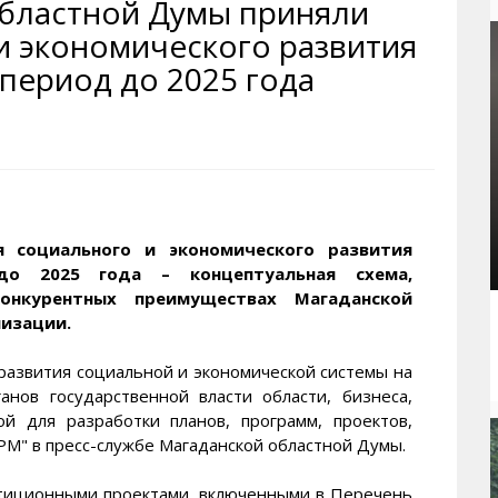
областной Думы приняли
рактивная карта
ториум
Кинохроника Магадана
УМВД
и экономического развития
и о Колыме
т
3D районы города
Косторезы Магадана
период до 2025 года
ители экрана. Заставки
оустройство
Фотоальбом
Профсоюзы
йн вебкамеры в Магадане
ека
Соцподдержка
олыжная школа
Рыбу ловим
енты
Магадан в Instagram
я социального и экономического развития
до 2025 года – концептуальная схема,
онкурентных преимуществах Магаданской
лизации.
азвития социальной и экономической системы на
анов государственной власти области, бизнеса,
ой для разработки планов, программ, проектов,
" в пресс-службе Магаданской областной Думы.
стиционными проектами, включенными в Перечень