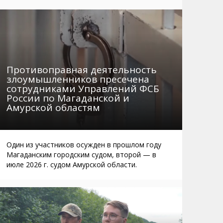
Маршруты. Улицы, остановки
Мошенники
Телефоны
Интернет
Автобусы Магадан – Аэропорт
Жилье
Таблица приливов отливов
Не мусорить
Противоправная деятельность
Браконьеры
злоумышленников пресечена
сотрудниками Управлений ФСБ
России по Магаданской и
Амурской областям
Один из участников осужден в прошлом году
Магаданским городским судом, второй — в
июле 2026 г. судом Амурской области.