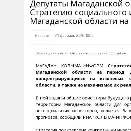
Депутаты Магаданской 
Транспортная инфраструктура
Губернатор
Инте
Кван
Стратегию социального 
Их надо знать. Галерея славы
Наркоте нет
Песн
Визи
Колымы
Магаданской области на 
Аэропорт Магадан
Хран
Благ
Достопримечательности
Магадана и области
Полицейских не бить
Онла
Ипот
24 февраль 2010 10:15
Новости
Туристическик маршруты
Сельское хозяйство
Горн
Версия для печати
Отправить сообщение об ошибке
Аварии ДТП
Алим
МАГАДАН. КОЛЫМА-ИНФОРМ.
Стратеги
Магаданской области на период 
концентрирующиеся на ключевых к
области, а также на механизмах их реа
В ней заданы общие ориентиры будущего р
территории Магаданской области для орг
потенциальных инвесторов, является баз
прогнозов, сообщили РИА "КОЛЫМА-ИНФОРМ
Стратегия подкреплена конкретными инве