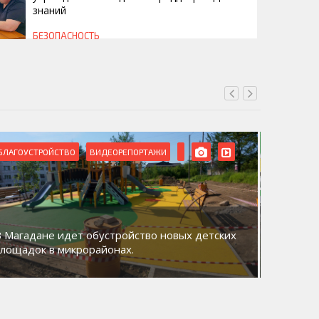
знаний
БЕЗОПАСНОСТЬ
БЛАГОУСТРОЙСТВО
ВИДЕОРЕПОРТАЖИ
ВИДЕОРЕ
В Магадане идет обустройство новых детских
Акция «
площадок в микрорайонах.
общий д