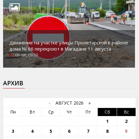
Движение на участке улицы Пролетарской в районе
дома № 66 перекроют в Магадане 11 августа
05-авг, 09:39
АРХИВ
«
АВГУСТ 2026 »
Пн
Вт
Ср
Чт
Пт
Сб
Вс
1
2
3
4
5
6
7
8
9