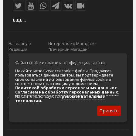
ЕЩЕ...
На главную
Интересное в Магадане
Редакция
"Вечерний Магадан"
портала
Городская доска объявлений
О проекте
Реклама
Файлы cookie и политика конфиденциальности.
Реклама на
Главный туристический портал
На сайте используются cookie-файлы. Продолжая
портале
Колымы
пользоваться данным сайтом, вы подтверждаете
Отзывы и
Политика в отношении обработки
свое согласие на использование файлов cookie в
соответствии с настоящим уведомлением,
предложения
персональных данных
Политикой обработки персональных данных
и
Интернет-
Согласие на обработку персональных
Согласием на обработку персональных данных
.
услуги
данных
На сайте используются
рекомендательные
технологии
.
Разработка
сайтов
Принять