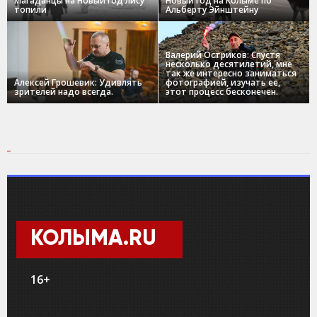
Магаданцы на Новый год лису
Новый год на Колыме по
топили
Альберту Эйнштейну
Валерий Остриков: Спустя
несколько десятилетий, мне
так же интересно заниматься
Алексей Грошевик: Удивлять
фотографией, изучать ее,
зрителей надо всегда.
этот процесс бесконечен.
КОЛЫМА.RU
16+