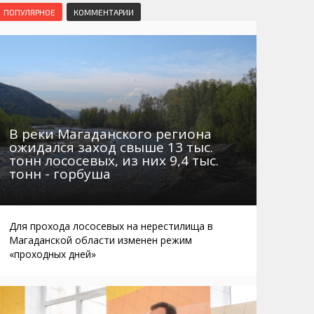
Маршруты. Улицы, остановки
Мошенники
ПОПУЛЯРНОЕ
КОММЕНТАРИИ
Телефоны
Интернет
Автобусы Магадан – Аэропорт
Жилье
Таблица приливов отливов
Не мусорить
Браконьеры
В реки Магаданского региона
ожидался заход свыше 13 тыс.
тонн лососевых, из них 9,4 тыс.
тонн - горбуша
Для прохода лососевых на нерестилища в
Магаданской области изменен режим
«проходных дней»