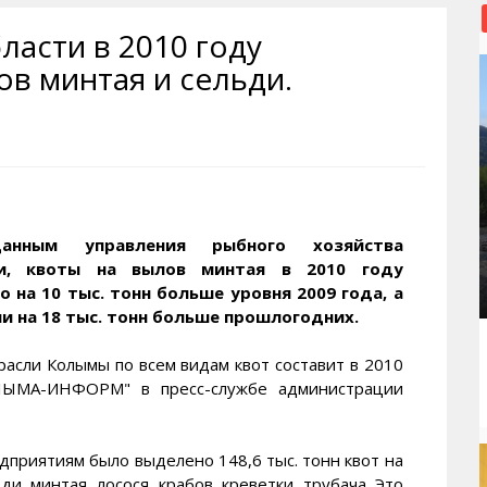
рактивная карта
ториум
Кинохроника Магадана
УМВД
ласти в 2010 году
и о Колыме
т
3D районы города
Косторезы Магадана
в минтая и сельди.
ители экрана. Заставки
оустройство
Фотоальбом
Профсоюзы
йн вебкамеры в Магадане
ека
Соцподдержка
олыжная школа
Рыбу ловим
енты
Магадан в Instagram
анным управления рыбного хозяйства
ти, квоты на вылов минтая в 2010 году
о на 10 тыс. тонн больше уровня 2009 года, а
или на 18 тыс. тонн больше прошлогодних.
асли Колымы по всем видам квот составит в 2010
ЛЫМА-ИНФОРМ" в пресс-службе администрации
дприятиям было выделено 148,6 тыс. тонн квот на
и, минтая, лосося, крабов, креветки, трубача. Это