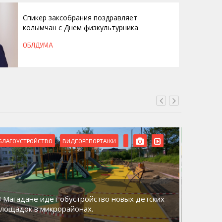
Спикер заксобрания поздравляет
колымчан с Днем физкультурника
ОБЛДУМА
БЛАГОУСТРОЙСТВО
ВИДЕОРЕПОРТАЖИ
ВИДЕОРЕ
В Магадане идет обустройство новых детских
Акция «
площадок в микрорайонах.
общий д