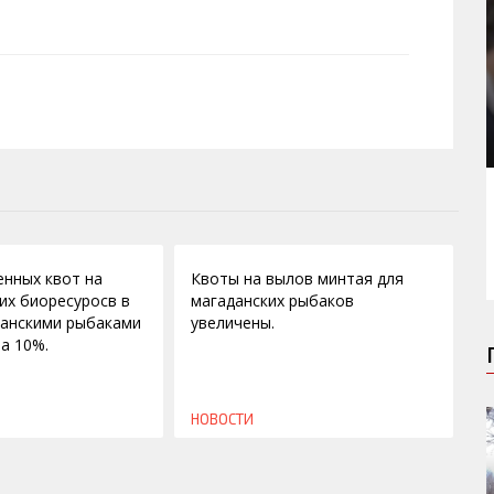
02.03.2010
нных квот на
Квоты на вылов минтая для
их биоресуросв в
магаданских рыбаков
аданскими рыбаками
увеличены.
а 10%.
НОВОСТИ