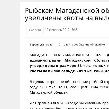
Транспортная инфраструктура
Губернатор
Инте
Кван
Рыбакам Магаданской об
Их надо знать. Галерея славы
Наркоте нет
Песн
Визи
Колымы
увеличены квоты на выло
Аэропорт Магадан
Хран
Благ
Достопримечательности
Магадана и области
Полицейских не бить
Онла
Ипот
10 февраль 2010 15:45
Новости
Туристическик маршруты
Сельское хозяйство
Горн
Версия для печати
Отправить сообщение об ошибке
Аварии ДТП
Алим
МАГАДАН. КОЛЫМА-ИНФОРМ.
По д
администрации Магаданской облас
утверждены в размере 53 тыс. тонн, чт
квоты на вылов сельди - 81 тыс. тонн, 
В целом, сырьевое обеспечение рыбной отр
году 160 тыс. тонн, сообщили РИА "КО
Магаданской области.
Для сравнения в 2009 году рыболовным пре
вылов водных биологических ресурсов: сельд