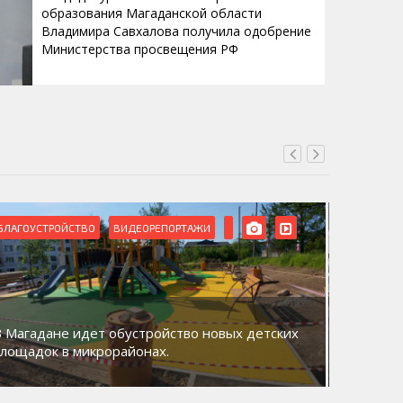
образования Магаданской области
Владимира Савхалова получила одобрение
Министерства просвещения РФ
БЛАГОУСТРОЙСТВО
ВИДЕОРЕПОРТАЖИ
ВИДЕОРЕ
В Магадане идет обустройство новых детских
Акция «
площадок в микрорайонах.
общий д