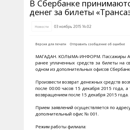
В Сбербанке принимаютс
Транспортная инфраструктура
Губернатор
Инте
Кван
денег за билеты «Транса
Их надо знать. Галерея славы
Наркоте нет
Песн
Визи
Колымы
Аэропорт Магадан
Хран
Благ
03 ноябрь 2015 14:02
Новости
Достопримечательности
Магадана и области
Полицейских не бить
Онла
Ипот
Туристическик маршруты
Сельское хозяйство
Горн
Версия для печати
Отправить сообщение об ошибке
Аварии ДТП
Алим
МАГАДАН. КОЛЫМА-ИНФОРМ. Пассажиры АК «
ранее уплаченных средств за билеты на с
одном из дополнительных офисов Сбербанка
Произвести возврат денежных средств воз
после 00:00 часов 15 декабря 2015 года, а
возвращением после 15 декабря 2015 года.
Прием заявлений осуществляется по адресу: 
дополнительный офис № 001.
Режим работы филиала: