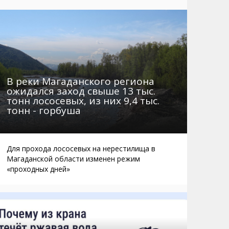
Маршруты. Улицы, остановки
Мошенники
Телефоны
Интернет
Автобусы Магадан – Аэропорт
Жилье
Таблица приливов отливов
Не мусорить
Браконьеры
В реки Магаданского региона
ожидался заход свыше 13 тыс.
тонн лососевых, из них 9,4 тыс.
тонн - горбуша
Для прохода лососевых на нерестилища в
Магаданской области изменен режим
«проходных дней»