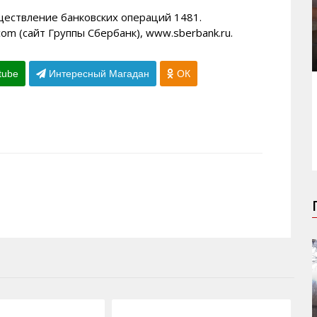
ществление банковских операций 1481.
m (сайт Группы Сбербанк), www.sberbank.ru.
tube
Интересный Магадан
ОК
26.12.2012