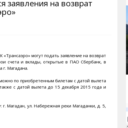
я заявления на возврат
рактивная карта
ториум
Кинохроника Магадана
УМВД
эро»
и о Колыме
т
3D районы города
Косторезы Магадана
ители экрана. Заставки
оустройство
Фотоальбом
Профсоюзы
йн вебкамеры в Магадане
ека
Соцподдержка
олыжная школа
Рыбу ловим
енты
Магадан в Instagram
Трансаэро» могут подать заявление на возврат
вои счета и вклады, открытые в ПАО Сбербанк, в
 г. Магадана.
можно по приобретенным билетам с датой вылета
 также с датой вылета до 15 декабря 2015 года и
г. Магадан, ул. Набережная реки Магаданки, д. 5,