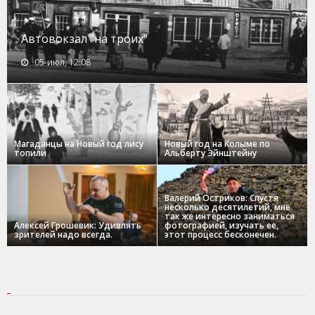
Автовокзал "на троих"
05-июл, 12:08
Магаданцы на Новый год лису
Новый год на Колыме по
топили
Альберту Эйнштейну
Валерий Остриков: Спустя
несколько десятилетий, мне
так же интересно заниматься
Алексей Грошевик: Удивлять
фотографией, изучать ее,
зрителей надо всегда.
этот процесс бесконечен.