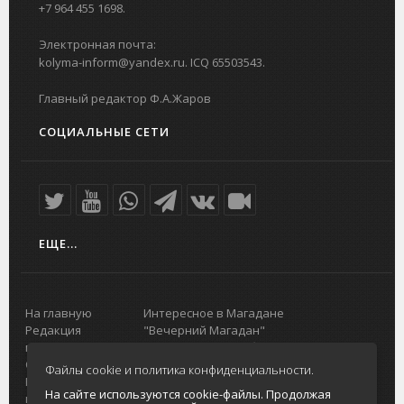
+7 964 455 1698.
Электронная почта:
kolyma-inform@yandex.ru. ICQ 65503543.
Главный редактор Ф.А.Жаров
СОЦИАЛЬНЫЕ СЕТИ
ЕЩЕ...
На главную
Интересное в Магадане
Редакция
"Вечерний Магадан"
портала
Городская доска объявлений
О проекте
Реклама
Файлы cookie и политика конфиденциальности.
Реклама на
Главный туристический портал
На сайте используются cookie-файлы. Продолжая
портале
Колымы