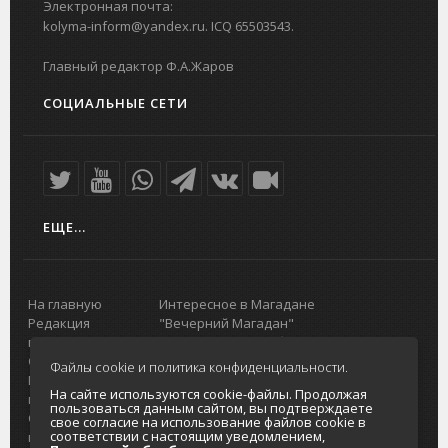
Электронная почта:
kolyma-inform@yandex.ru. ICQ 65503543.
Главный редактор Ф.А.Жаров
СОЦИАЛЬНЫЕ СЕТИ
ЕЩЕ...
На главную
Интересное в Магадане
Редакция
"Вечерний Магадан"
портала
Городская доска объявлений
О проекте
Реклама
Файлы cookie и политика конфиденциальности.
Реклама на
Главный туристический портал
На сайте используются cookie-файлы. Продолжая
портале
Колымы
пользоваться данным сайтом, вы подтверждаете
Отзывы и
Политика в отношении обработки
свое согласие на использование файлов cookie в
соответствии с настоящим уведомлением,
предложения
персональных данных