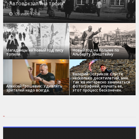
Автовокзал "на троих"
05-июл, 12:08
Магаданцы на Новый год лису
Новый год на Колыме по
топили
Альберту Эйнштейну
Валерий Остриков: Спустя
несколько десятилетий, мне
так же интересно заниматься
Алексей Грошевик: Удивлять
фотографией, изучать ее,
зрителей надо всегда.
этот процесс бесконечен.