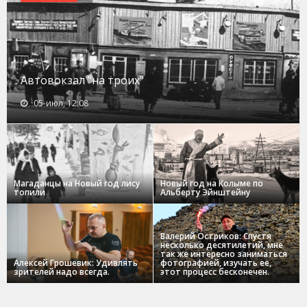
Автовокзал "на троих"
05-июл, 12:08
Магаданцы на Новый год лису
Новый год на Колыме по
топили
Альберту Эйнштейну
Валерий Остриков: Спустя
несколько десятилетий, мне
так же интересно заниматься
Алексей Грошевик: Удивлять
фотографией, изучать ее,
зрителей надо всегда.
этот процесс бесконечен.