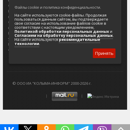
О проекте
Реклама
Файлы cookie и политика конфиденциальности.
Реклама на
Главный туристический портал
На сайте используются cookie-файлы. Продолжая
портале
Колымы
пользоваться данным сайтом, вы подтверждаете
Отзывы и
Политика в отношении обработки
свое согласие на использование файлов cookie в
соответствии с настоящим уведомлением,
предложения
персональных данных
Политикой обработки персональных данных
и
Интернет-
Согласие на обработку персональных
Согласием на обработку персональных данных
.
услуги
данных
На сайте используются
рекомендательные
технологии
.
Разработка
сайтов
Принять
© ООО ИА "КОЛЫМА-ИНФОРМ" 2000-2026 г.