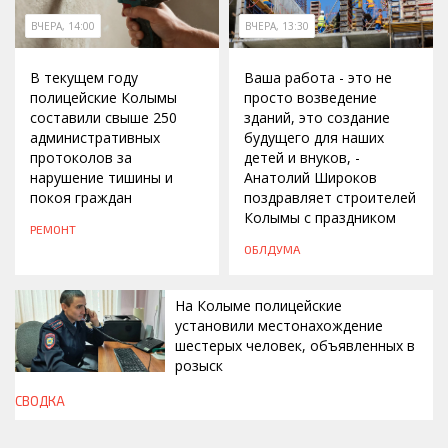
ВЧЕРА, 14:00
ВЧЕРА, 13:30
В текущем году
Ваша работа - это не
полицейские Колымы
просто возведение
составили свыше 250
зданий, это создание
административных
будущего для наших
протоколов за
детей и внуков, -
нарушение тишины и
Анатолий Широков
покоя граждан
поздравляет строителей
Колымы с праздником
РЕМОНТ
ОБЛДУМА
На Колыме полицейские
установили местонахождение
шестерых человек, объявленных в
розыск
СВОДКА
ВЧЕРА, 13:00