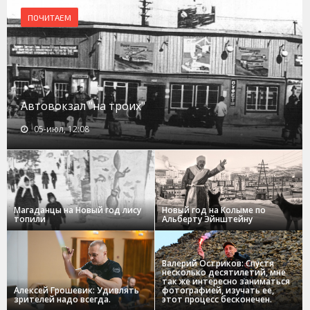
ПОЧИТАЕМ
Автовокзал "на троих"
05-июл, 12:08
Магаданцы на Новый год лису
Новый год на Колыме по
топили
Альберту Эйнштейну
Валерий Остриков: Спустя
несколько десятилетий, мне
так же интересно заниматься
Алексей Грошевик: Удивлять
фотографией, изучать ее,
зрителей надо всегда.
этот процесс бесконечен.