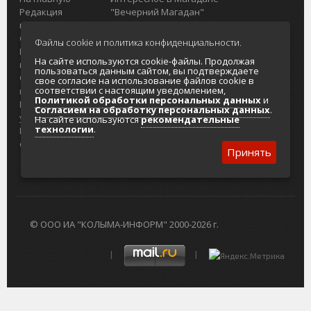
Редакция
"Вечерний Магадан"
портала
Городская доска объявлений
О проекте
Реклама
Файлы cookie и политика конфиденциальности.
Реклама на
Главный туристический портал
На сайте используются cookie-файлы. Продолжая
портале
Колымы
пользоваться данным сайтом, вы подтверждаете
Отзывы и
Политика в отношении обработки
свое согласие на использование файлов cookie в
соответствии с настоящим уведомлением,
предложения
персональных данных
Политикой обработки персональных данных
и
Интернет-
Согласие на обработку персональных
Согласием на обработку персональных данных
.
услуги
данных
На сайте используются
рекомендательные
технологии
.
Разработка
сайтов
Принять
© ООО ИА "КОЛЫМА-ИНФОРМ" 2000-2026 г.