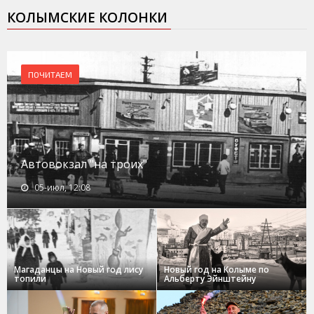
КОЛЫМСКИЕ КОЛОНКИ
ПОЧИТАЕМ
Автовокзал "на троих"
05-июл, 12:08
Магаданцы на Новый год лису
Новый год на Колыме по
топили
Альберту Эйнштейну