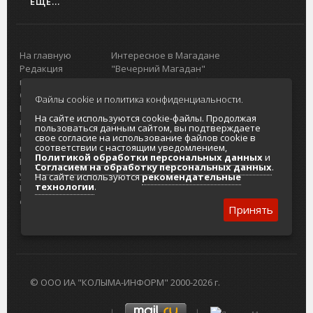
ЕЩЕ...
На главную
Интересное в Магадане
Редакция
"Вечерний Магадан"
портала
Городская доска объявлений
О проекте
Реклама
Файлы cookie и политика конфиденциальности.
Реклама на
Главный туристический портал
На сайте используются cookie-файлы. Продолжая
портале
Колымы
пользоваться данным сайтом, вы подтверждаете
Отзывы и
Политика в отношении обработки
свое согласие на использование файлов cookie в
соответствии с настоящим уведомлением,
предложения
персональных данных
Политикой обработки персональных данных
и
Интернет-
Согласие на обработку персональных
Согласием на обработку персональных данных
.
услуги
данных
На сайте используются
рекомендательные
технологии
.
Разработка
сайтов
Принять
© ООО ИА "КОЛЫМА-ИНФОРМ" 2000-2026 г.