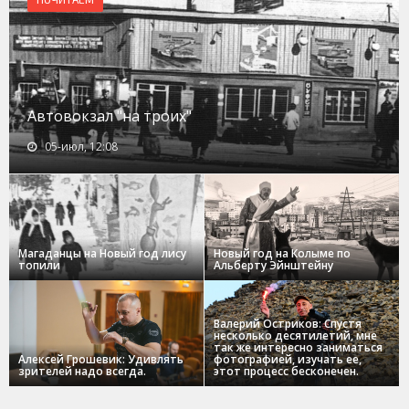
Автовокзал "на троих"
05-июл, 12:08
Магаданцы на Новый год лису
Новый год на Колыме по
топили
Альберту Эйнштейну
Валерий Остриков: Спустя
несколько десятилетий, мне
так же интересно заниматься
Алексей Грошевик: Удивлять
фотографией, изучать ее,
зрителей надо всегда.
этот процесс бесконечен.