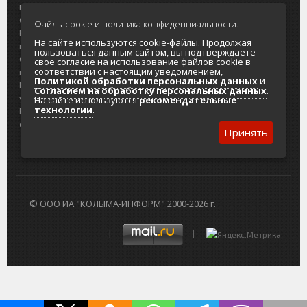
портала
Городская доска объявлений
О проекте
Реклама
Файлы cookie и политика конфиденциальности.
Реклама на
Главный туристический портал
На сайте используются cookie-файлы. Продолжая
портале
Колымы
пользоваться данным сайтом, вы подтверждаете
Отзывы и
Политика в отношении обработки
свое согласие на использование файлов cookie в
соответствии с настоящим уведомлением,
предложения
персональных данных
Политикой обработки персональных данных
и
Интернет-
Согласие на обработку персональных
Согласием на обработку персональных данных
.
услуги
данных
На сайте используются
рекомендательные
технологии
.
Разработка
сайтов
Принять
© ООО ИА "КОЛЫМА-ИНФОРМ" 2000-2026 г.