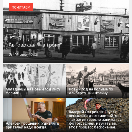
ПОЧИТАЕМ
Автовокзал "на троих"
05-июл, 12:08
Магаданцы на Новый год лису
Новый год на Колыме по
топили
Альберту Эйнштейну
Валерий Остриков: Спустя
несколько десятилетий, мне
так же интересно заниматься
Алексей Грошевик: Удивлять
фотографией, изучать ее,
зрителей надо всегда.
этот процесс бесконечен.