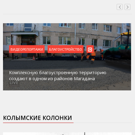
ЕОРЕПОРТАЖИ
БЛАГОУСТРОЙСТВО
ВИДЕО
Магада
плексную благоустроенную территорию
работ
дают в одном из районов Магадана
социа
КОЛЫМСКИЕ КОЛОНКИ