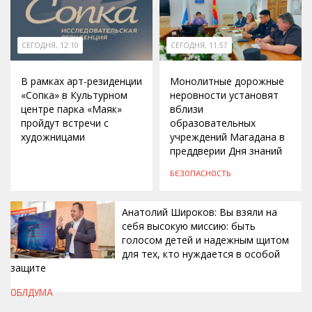
СЕГОДНЯ, 12:10
СЕГОДНЯ, 11:57
В рамках арт-резиденции
Монолитные дорожные
«Сопка» в Культурном
неровности установят
центре парка «Маяк»
вблизи
пройдут встречи с
образовательных
художницами
учреждений Магадана в
преддверии Дня знаний
БЕЗОПАСНОСТЬ
Анатолий Широков: Вы взяли на
себя высокую миссию: быть
голосом детей и надежным щитом
для тех, кто нуждается в особой
защите
СЕГОДНЯ, 11:50
ОБЛДУМА