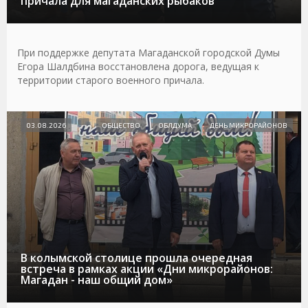
причала для магаданских рыбаков
При поддержке депутата Магаданской городской Думы
Егора Шалдбина восстановлена дорога, ведущая к
территории старого военного причала.
03.08.2026
ОБЩЕСТВО
ОБЛДУМА
ДЕНЬ МИКРОРАЙОНОВ
В колымской столице прошла очередная
встреча в рамках акции «Дни микрорайонов:
Магадан - наш общий дом»