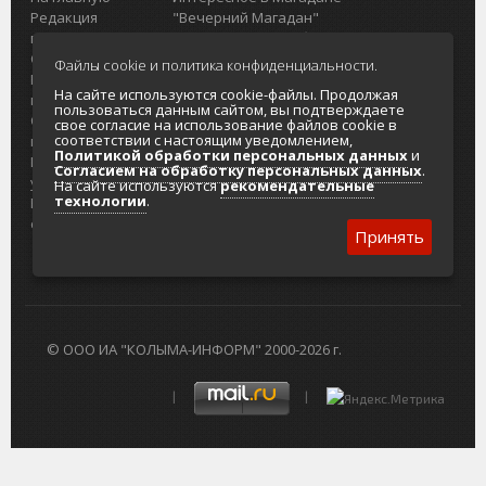
Редакция
"Вечерний Магадан"
портала
Городская доска объявлений
О проекте
Реклама
Файлы cookie и политика конфиденциальности.
Реклама на
Главный туристический портал
На сайте используются cookie-файлы. Продолжая
портале
Колымы
пользоваться данным сайтом, вы подтверждаете
Отзывы и
Политика в отношении обработки
свое согласие на использование файлов cookie в
соответствии с настоящим уведомлением,
предложения
персональных данных
Политикой обработки персональных данных
и
Интернет-
Согласие на обработку персональных
Согласием на обработку персональных данных
.
услуги
данных
На сайте используются
рекомендательные
технологии
.
Разработка
сайтов
Принять
© ООО ИА "КОЛЫМА-ИНФОРМ" 2000-2026 г.