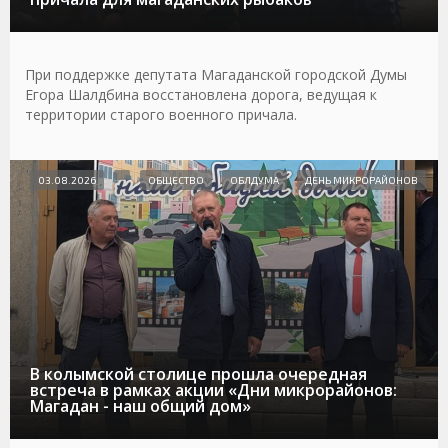
При поддержке депутата Магаданской городской Думы
Егора Шалдбина восстановлена дорога, ведущая к
территории старого военного причала.
03.08.2026
ОБЩЕСТВО
ОБЛДУМА
ДЕНЬ МИКРОРАЙОНОВ
В колымской столице прошла очередная
встреча в рамках акции «Дни микрорайонов:
Магадан - наш общий дом»