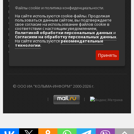
портала
Городская доска объявлений
О проекте
Реклама
Файлы cookie и политика конфиденциальности.
Реклама на
Главный туристический портал
На сайте используются cookie-файлы. Продолжая
портале
Колымы
пользоваться данным сайтом, вы подтверждаете
Отзывы и
Политика в отношении обработки
свое согласие на использование файлов cookie в
соответствии с настоящим уведомлением,
предложения
персональных данных
Политикой обработки персональных данных
и
Интернет-
Согласие на обработку персональных
Согласием на обработку персональных данных
.
услуги
данных
На сайте используются
рекомендательные
технологии
.
Разработка
сайтов
Принять
© ООО ИА "КОЛЫМА-ИНФОРМ" 2000-2026 г.