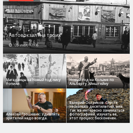
Автовокзал "на троих"
05-июл, 12:08
Магаданцы на Новый год лису
Новый год на Колыме по
топили
Альберту Эйнштейну
Валерий Остриков: Спустя
несколько десятилетий, мне
так же интересно заниматься
Алексей Грошевик: Удивлять
фотографией, изучать ее,
зрителей надо всегда.
этот процесс бесконечен.