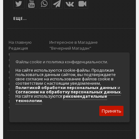
ЕЩЕ...
На главную
Интересное в Магадане
Редакция
"Вечерний Магадан"
портала
Городская доска объявлений
О проекте
Реклама
Файлы cookie и политика конфиденциальности.
Реклама на
Главный туристический портал
На сайте используются cookie-файлы. Продолжая
портале
Колымы
пользоваться данным сайтом, вы подтверждаете
Отзывы и
Политика в отношении обработки
свое согласие на использование файлов cookie в
соответствии с настоящим уведомлением,
предложения
персональных данных
Политикой обработки персональных данных
и
Интернет-
Согласие на обработку персональных
Согласием на обработку персональных данных
.
услуги
данных
На сайте используются
рекомендательные
технологии
.
Разработка
сайтов
Принять