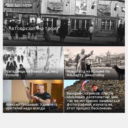
Автовокзал "на троих"
05-июл, 12:08
Магаданцы на Новый год лису
Новый год на Колыме по
топили
Альберту Эйнштейну
Валерий Остриков: Спустя
несколько десятилетий, мне
так же интересно заниматься
Алексей Грошевик: Удивлять
фотографией, изучать ее,
зрителей надо всегда.
этот процесс бесконечен.