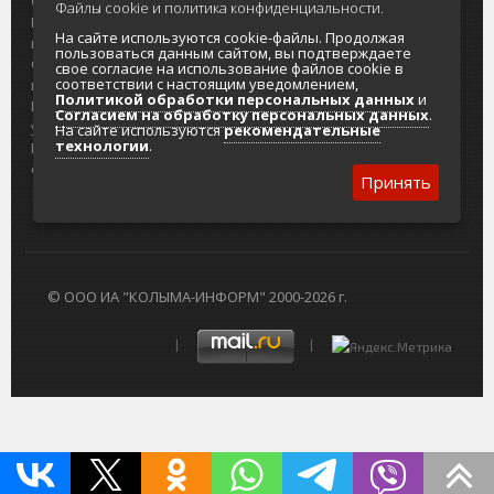
О проекте
Реклама
Файлы cookie и политика конфиденциальности.
Реклама на
Главный туристический портал
На сайте используются cookie-файлы. Продолжая
портале
Колымы
пользоваться данным сайтом, вы подтверждаете
Отзывы и
Политика в отношении обработки
свое согласие на использование файлов cookie в
соответствии с настоящим уведомлением,
предложения
персональных данных
Политикой обработки персональных данных
и
Интернет-
Согласие на обработку персональных
Согласием на обработку персональных данных
.
услуги
данных
На сайте используются
рекомендательные
технологии
.
Разработка
сайтов
Принять
© ООО ИА "КОЛЫМА-ИНФОРМ" 2000-2026 г.