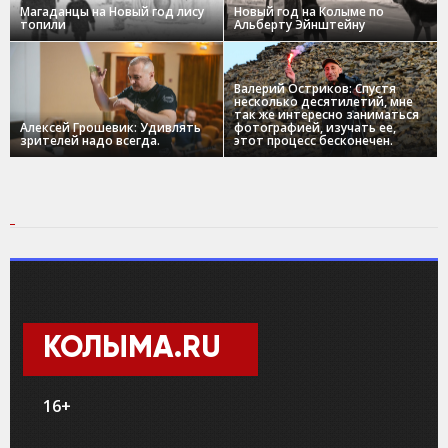
Магаданцы на Новый год лису
Новый год на Колыме по
топили
Альберту Эйнштейну
Валерий Остриков: Спустя
несколько десятилетий, мне
так же интересно заниматься
Алексей Грошевик: Удивлять
фотографией, изучать ее,
зрителей надо всегда.
этот процесс бесконечен.
КОЛЫМА.RU
16+