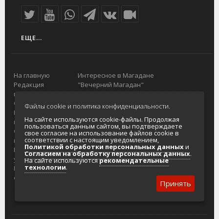
ЕЩЕ...
На главную
Интересное в Магадане
Редакция
"Вечерний Магадан"
портала
Городская доска объявлений
О проекте
Реклама
Файлы cookie и политика конфиденциальности.
Реклама на
Главный туристический портал
На сайте используются cookie-файлы. Продолжая
портале
Колымы
пользоваться данным сайтом, вы подтверждаете
Отзывы и
Политика в отношении обработки
свое согласие на использование файлов cookie в
соответствии с настоящим уведомлением,
предложения
персональных данных
Политикой обработки персональных данных
и
Интернет-
Согласие на обработку персональных
Согласием на обработку персональных данных
.
услуги
данных
На сайте используются
рекомендательные
технологии
.
Разработка
сайтов
Принять