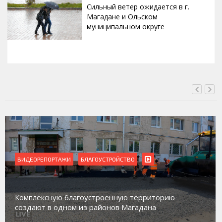
Сильный ветер ожидается в г.
Магадане и Ольском
муниципальном округе
ВЧЕРА, 20:00
ВИДЕОРЕПОРТАЖИ
Магадан присоединился к пилотному 
рриторию
работе с несовершеннолетними из гр
дана
социального риска «Переправа»