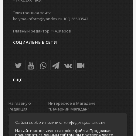
+7 964 455 1698.
Электронная почта:
kolyma-inform@yandex.ru. ICQ 65503543.
Главный редактор Ф.А.Жаров
СОЦИАЛЬНЫЕ СЕТИ
ЕЩЕ...
На главную
Интересное в Магадане
Редакция
"Вечерний Магадан"
портала
Городская доска объявлений
О проекте
Реклама
Файлы cookie и политика конфиденциальности.
Реклама на
Главный туристический портал
На сайте используются cookie-файлы. Продолжая
портале
Колымы
пользоваться данным сайтом, вы подтверждаете