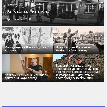
Автовокзал "на троих"
05-июл, 12:08
Магаданцы на Новый год лису
Новый год на Колыме по
топили
Альберту Эйнштейну
Валерий Остриков: Спустя
несколько десятилетий, мне
так же интересно заниматься
Алексей Грошевик: Удивлять
фотографией, изучать ее,
зрителей надо всегда.
этот процесс бесконечен.