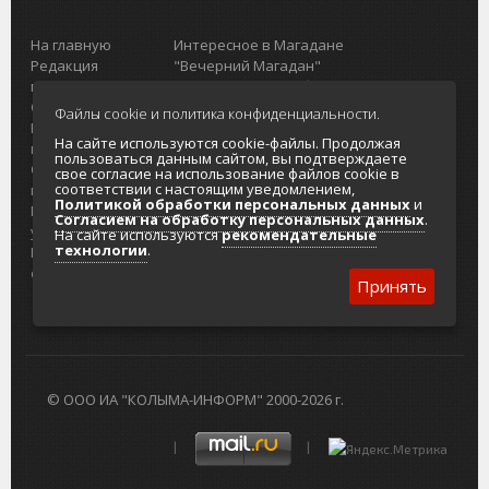
На главную
Интересное в Магадане
Редакция
"Вечерний Магадан"
портала
Городская доска объявлений
О проекте
Реклама
Файлы cookie и политика конфиденциальности.
Реклама на
Главный туристический портал
На сайте используются cookie-файлы. Продолжая
портале
Колымы
пользоваться данным сайтом, вы подтверждаете
Отзывы и
Политика в отношении обработки
свое согласие на использование файлов cookie в
соответствии с настоящим уведомлением,
предложения
персональных данных
Политикой обработки персональных данных
и
Интернет-
Согласие на обработку персональных
Согласием на обработку персональных данных
.
услуги
данных
На сайте используются
рекомендательные
технологии
.
Разработка
сайтов
Принять
© ООО ИА "КОЛЫМА-ИНФОРМ" 2000-2026 г.