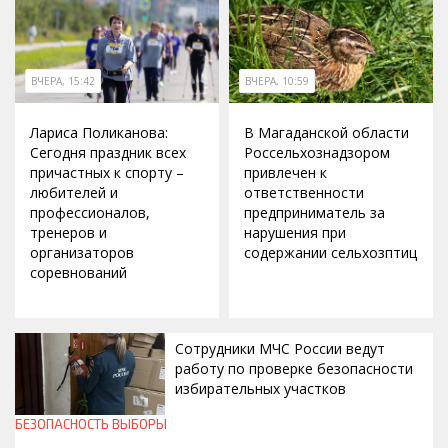
ВЧЕРА, 15:42
ВЧЕРА, 10:59
Лариса Поликанова:
В Магаданской области
Сегодня праздник всех
Россельхознадзором
причастных к спорту –
привлечен к
любителей и
ответственности
профессионалов,
предприниматель за
тренеров и
нарушения при
организаторов
содержании сельхозптиц
соревнований
Сотрудники МЧС России ведут
работу по проверке безопасности
избирательных участков
БЕЗОПАСНОСТЬ
ВЫБОРЫ
ВЧЕРА, 10:00