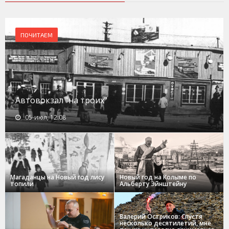
ПОЧИТАЕМ
Автовокзал "на троих"
05-июл, 12:08
Магаданцы на Новый год лису
Новый год на Колыме по
топили
Альберту Эйнштейну
Валерий Остриков: Спустя
несколько десятилетий, мне