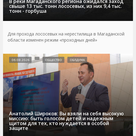
В реки Магаданского региона ожидался заход
свыше 13 тыс. тонн лососевых, из них 9,4 тыс.
тонн - горбуша
Для прохода лососевых на нерестилища в Магаданской
области изменен режим «проходных дней»
06.08.2026
ОБЩЕСТВО
ОБЛДУМА
Анатолий Широков: Вы взяли на себя высокую
миссию: быть голосом детей и надежным
щитом для тех, кто нуждается в особой
защите