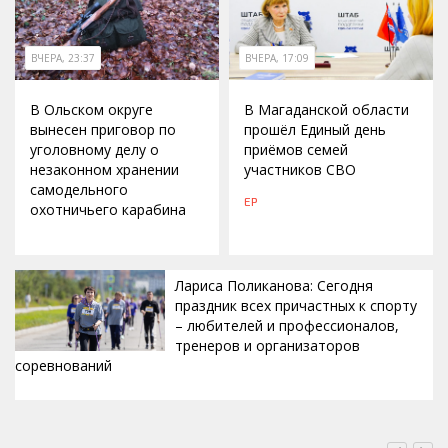
ВЧЕРА, 23:37
ВЧЕРА, 17:09
В Ольском округе
В Магаданской области
вынесен приговор по
прошёл Единый день
уголовному делу о
приёмов семей
незаконном хранении
участников СВО
самодельного
ЕР
охотничьего карабина
Лариса Поликанова: Сегодня
праздник всех причастных к спорту
– любителей и профессионалов,
тренеров и организаторов
соревнований
ВЧЕРА, 15:42