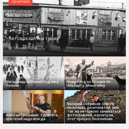
ПОЧИТАЕМ
Автовокзал "на троих"
05-июл, 12:08
Магаданцы на Новый год лису
Новый год на Колыме по
топили
Альберту Эйнштейну
Валерий Остриков: Спустя
несколько десятилетий, мне
так же интересно заниматься
Алексей Грошевик: Удивлять
фотографией, изучать ее,
зрителей надо всегда.
этот процесс бесконечен.