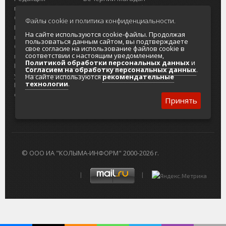
портала
Городская доска объявлений
О проекте
Реклама
Файлы cookie и политика конфиденциальности.
Реклама на
Главный туристический портал
На сайте используются cookie-файлы. Продолжая
портале
Колымы
пользоваться данным сайтом, вы подтверждаете
Отзывы и
Политика в отношении обработки
свое согласие на использование файлов cookie в
соответствии с настоящим уведомлением,
предложения
персональных данных
Политикой обработки персональных данных
и
Интернет-
Согласие на обработку персональных
Согласием на обработку персональных данных
.
услуги
данных
На сайте используются
рекомендательные
технологии
.
Разработка
сайтов
Принять
© ООО ИА "КОЛЫМА-ИНФОРМ" 2000-2026 г.