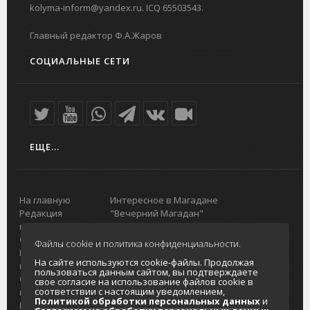
kolyma-inform@yandex.ru. ICQ 65503543.
Главный редактор Ф.А.Жаров
СОЦИАЛЬНЫЕ СЕТИ
ЕЩЕ...
На главную
Интересное в Магадане
Редакция
"Вечерний Магадан"
портала
Городская доска объявлений
О проекте
Реклама
Файлы cookie и политика конфиденциальности.
Реклама на
Главный туристический портал
На сайте используются cookie-файлы. Продолжая
портале
Колымы
пользоваться данным сайтом, вы подтверждаете
Отзывы и
Политика в отношении обработки
свое согласие на использование файлов cookie в
соответствии с настоящим уведомлением,
предложения
персональных данных
Политикой обработки персональных данных
и
Интернет-
Согласие на обработку персональных