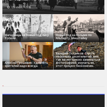
05-июл, 12:08
Магаданцы на Новый год лису
Новый год на Колыме по
топили
Альберту Эйнштейну
Валерий Остриков: Спустя
несколько десятилетий, мне
так же интересно заниматься
Алексей Грошевик: Удивлять
фотографией, изучать ее,
зрителей надо всегда.
этот процесс бесконечен.