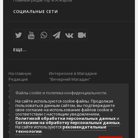
СОЦИАЛЬНЫЕ СЕТИ
ЕЩЕ...
На главную
Интересное в Магадане
Редакция
"Вечерний Магадан"
портала
Городская доска объявлений
О проекте
Реклама
Файлы cookie и политика конфиденциальности.
Реклама на
Главный туристический портал
На сайте используются cookie-файлы. Продолжая
портале
Колымы
пользоваться данным сайтом, вы подтверждаете
Отзывы и
Политика в отношении обработки
свое согласие на использование файлов cookie в
соответствии с настоящим уведомлением,
предложения
персональных данных
Политикой обработки персональных данных
и
Интернет-
Согласие на обработку персональных
Согласием на обработку персональных данных
.
услуги
данных
На сайте используются
рекомендательные
технологии
.
Разработка
сайтов