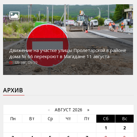
Движение на участке улицы Пролетарской в районе
дома № 66 перекроют в Магадане 11 августа
05-авг, 09:39
АРХИВ
«
АВГУСТ 2026 »
Пн
Вт
Ср
Чт
Пт
Сб
Вс
1
2