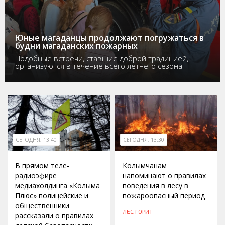
Юные магаданцы продолжают погружаться в
будни магаданских пожарных
Подобные встречи, ставшие доброй традицией,
организуются в течение всего летнего сезона
СЕГОДНЯ, 13:40
СЕГОДНЯ, 13:30
В прямом теле-
Колымчанам
радиоэфире
напоминают о правилах
медиахолдинга «Колыма
поведения в лесу в
Плюс» полицейские и
пожароопасный период
общественники
ЛЕС ГОРИТ
рассказали о правилах