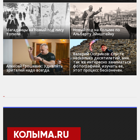
Магаданцы на Новый год лису
Новый год на Колыме по
топили
Альберту Эйнштейну
Валерий Остриков: Спустя
несколько десятилетий, мне
так же интересно заниматься
Алексей Грошевик: Удивлять
фотографией, изучать ее,
зрителей надо всегда.
этот процесс бесконечен.
КОЛЫМА.RU