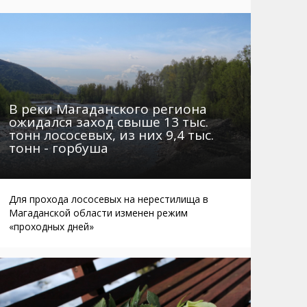
Маршруты. Улицы, остановки
Мошенники
Телефоны
Интернет
Автобусы Магадан – Аэропорт
Жилье
Таблица приливов отливов
Не мусорить
Браконьеры
В реки Магаданского региона
ожидался заход свыше 13 тыс.
тонн лососевых, из них 9,4 тыс.
тонн - горбуша
Для прохода лососевых на нерестилища в
Магаданской области изменен режим
«проходных дней»