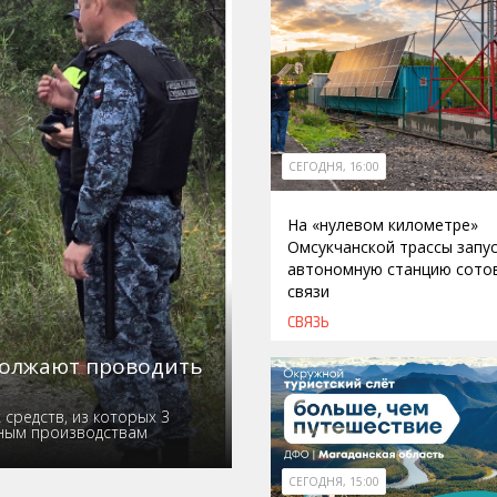
СЕГОДНЯ, 16:00
На «нулевом километре»
Омсукчанской трассы запу
автономную станцию сото
связи
СВЯЗЬ
должают проводить
средств, из которых 3
ьным производствам
СЕГОДНЯ, 15:00