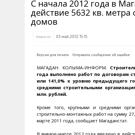
С начала 2012 года в Ма
Транспортная инфраструктура
Губернатор
Инте
Кван
действие 5632 кв. метр
Их надо знать. Галерея славы
Наркоте нет
Песн
Визи
Колымы
домов
Аэропорт Магадан
Хран
Благ
Достопримечательности
Магадана и области
Полицейских не бить
Онла
Ипот
03 май 2012 15:15
Новости
Туристическик маршруты
Сельское хозяйство
Горн
Версия для печати
Отправить сообщение об ошибке
Аварии ДТП
Алим
МАГАДАН. КОЛЫМА-ИНФОРМ.
Строител
года выполнено работ по договорам ст
или 141,0% к уровню предыдущего го
средними строительными организациям
млн. рублей.
Кроме того, крупными и средними орга
строительно-монтажных работ на сумму 27,4
марте 2011 года, сообщает Магаданстат.
В январе-марте 2012 года введено в дейс