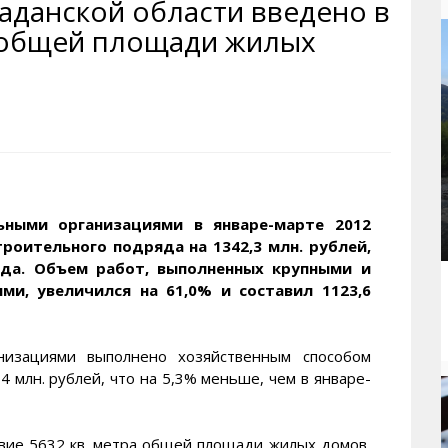
гаданской области введено в
рактивная карта
ториум
Кинохроника Магадана
УМВД
а общей площади жилых
и о Колыме
т
3D районы города
Косторезы Магадана
ители экрана. Заставки
оустройство
Фотоальбом
Профсоюзы
йн вебкамеры в Магадане
ека
Соцподдержка
олыжная школа
Рыбу ловим
енты
Магадан в Instagram
ьными организациями в январе-марте 2012
роительного подряда на 1342,3 млн. рублей,
да. Объем работ, выполненных крупными и
и, увеличился на 61,0% и составил 1123,6
низациями выполнено хозяйственным способом
 млн. рублей, что на 5,3% меньше, чем в январе-
твие 5632 кв. метра общей площади жилых домов,