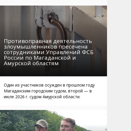
Маршруты. Улицы, остановки
Мошенники
Телефоны
Интернет
Автобусы Магадан – Аэропорт
Жилье
Таблица приливов отливов
Не мусорить
Противоправная деятельность
Браконьеры
злоумышленников пресечена
сотрудниками Управлений ФСБ
России по Магаданской и
Амурской областям
Один из участников осужден в прошлом году
Магаданским городским судом, второй — в
июле 2026 г. судом Амурской области.