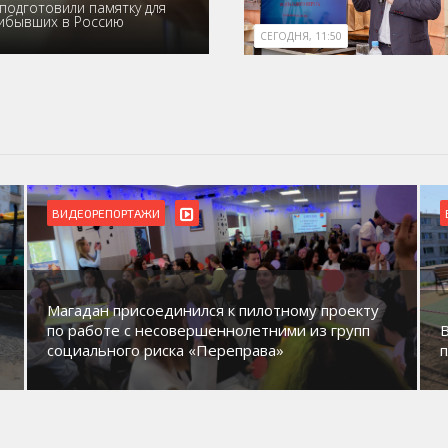
подготовили памятку для
рибывших в Россию
СЕГОДНЯ, 11:50
БЛАГОУСТРОЙСТВО
ВИДЕОРЕПОРТАЖИ
роекту
групп
В Магадане идет обустройство новых детских
площадок в микрорайонах.