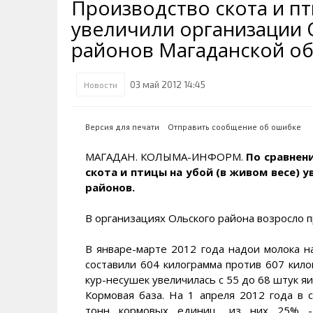
Производство скота и пт
Транспортная инфраструктура
Губернатор
Инте
Кван
увеличили организации 
Их надо знать. Галерея славы
Наркоте нет
Песн
Визи
Колымы
районов Магаданской об
Аэропорт Магадан
Хран
Благ
Достопримечательности
Магадана и области
Полицейских не бить
Онла
Ипот
03 май 2012 14:45
Новости
Туристическик маршруты
Сельское хозяйство
Горн
Версия для печати
Отправить сообщение об ошибке
Аварии ДТП
Алим
МАГАДАН. КОЛЫМА-ИНФОРМ.
По сравнен
скота и птицы на убой (в живом весе) 
районов.
В организациях Ольского района возросло 
В январе-марте 2012 года надои молока н
составили 604 килограмма против 607 кило
кур-несушек увеличилась с 55 до 68 штук яи
Кормовая база. На 1 апреля 2012 года в 
тонн кормовых единиц, из них 25% -