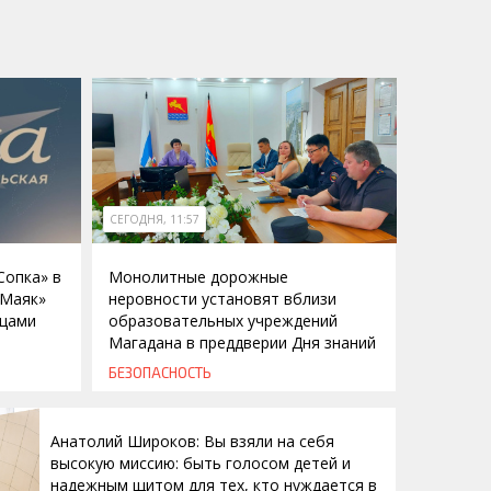
СЕГОДНЯ, 11:57
Сопка» в
Монолитные дорожные
«Маяк»
неровности установят вблизи
ицами
образовательных учреждений
Магадана в преддверии Дня знаний
БЕЗОПАСНОСТЬ
Анатолий Широков: Вы взяли на себя
высокую миссию: быть голосом детей и
надежным щитом для тех, кто нуждается в