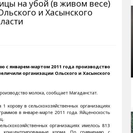
ицы на убой (в живом весе)
рактивная карта
ториум
Кинохроника Магадана
УМВД
Ольского и Хасынского
и о Колыме
т
3D районы города
Косторезы Магадана
ласти
ители экрана. Заставки
оустройство
Фотоальбом
Профсоюзы
йн вебкамеры в Магадане
ека
Соцподдержка
олыжная школа
Рыбу ловим
енты
Магадан в Instagram
ию с январем-мартом 2011 года производство
увеличили организации Ольского и Хасынского
производство молока, сообщает Магаданстат.
а 1 корову в сельскохозяйственных организациях
граммов в январе-марте 2011 года. Яйценоскость
ц.
сельскохозяйственных организациях имелось 813
 концентрированные корма. По сравнению с