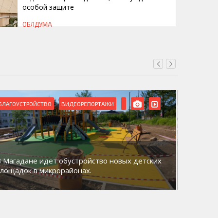
особой защите
ОБЛДУМА
ВИДЕОРЕПОРТАЖИ
ДЕНЬ МИКРОРАЙОНОВ
Акция «Дни микрорайонов: Магадан – наш
общий дом» прошла в микрорайоне Нагаево