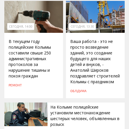
СЕГОДНЯ, 14:00
СЕГОДНЯ, 13:30
В текущем году
Ваша работа - это не
полицейские Колымы
просто возведение
составили свыше 250
зданий, это создание
административных
будущего для наших
протоколов за
детей и внуков, -
нарушение тишины и
Анатолий Широков
покоя граждан
поздравляет строителей
Колымы с праздником
РЕМОНТ
ОБЛДУМА
На Колыме полицейские
установили местонахождение
шестерых человек, объявленных в
розыск