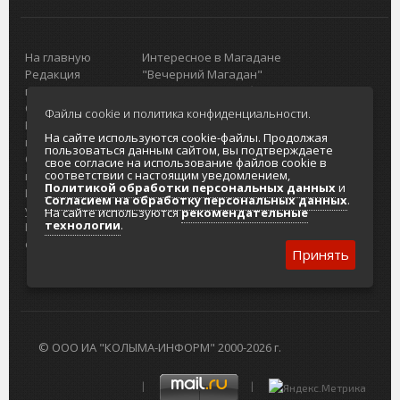
На главную
Интересное в Магадане
Редакция
"Вечерний Магадан"
портала
Городская доска объявлений
О проекте
Реклама
Файлы cookie и политика конфиденциальности.
Реклама на
Главный туристический портал
На сайте используются cookie-файлы. Продолжая
портале
Колымы
пользоваться данным сайтом, вы подтверждаете
Отзывы и
Политика в отношении обработки
свое согласие на использование файлов cookie в
соответствии с настоящим уведомлением,
предложения
персональных данных
Политикой обработки персональных данных
и
Интернет-
Согласие на обработку персональных
Согласием на обработку персональных данных
.
услуги
данных
На сайте используются
рекомендательные
технологии
.
Разработка
сайтов
Принять
© ООО ИА "КОЛЫМА-ИНФОРМ" 2000-2026 г.