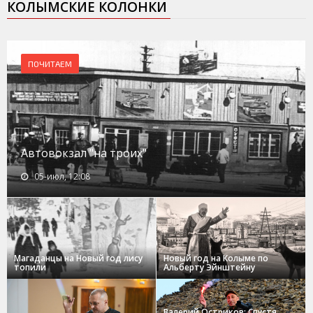
КОЛЫМСКИЕ КОЛОНКИ
ПОЧИТАЕМ
Автовокзал "на троих"
05-июл, 12:08
Магаданцы на Новый год лису
Новый год на Колыме по
топили
Альберту Эйнштейну
Валерий Остриков: Спустя