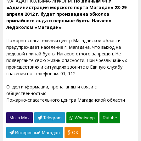
МАГАДАН. КОЛЫМА-ИНФОРМ.
По данным ФГУ
«Администрация морского порта Магадан» 28-29
апреля 2012 г. будет произведена обколка
припайного льда в вершине бухты Нагаево
ледоколом «Магадан».
Пожарно-спасательный центр Магаданской области
предупреждает население г. Магадана, что выход на
ледовый припай бухты Нагаево строго запрещен. Не
подвергайте свою жизнь опасности. При чрезвычайных
происшествиях и ситуациях звоните в Единую службу
спасения по телефонам: 01, 112.
Отдел информации, пропаганды и связи с
общественностью
Пожарно-спасательного центра Магаданской области
Мы в Max
Telegram
Whatsapp
Rutube
Интересный Магадан
ОК