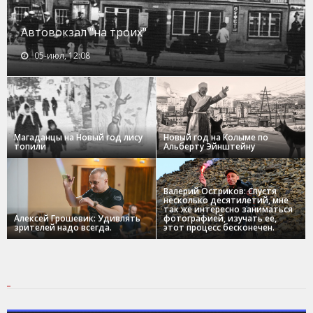
Автовокзал "на троих"
05-июл, 12:08
Магаданцы на Новый год лису
Новый год на Колыме по
топили
Альберту Эйнштейну
Валерий Остриков: Спустя
несколько десятилетий, мне
так же интересно заниматься
Алексей Грошевик: Удивлять
фотографией, изучать ее,
зрителей надо всегда.
этот процесс бесконечен.