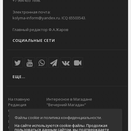
+7 964 455 1698.
Электронная почта:
kolyma-inform@yandex.ru. ICQ 65503543.
Главный редактор Ф.А.Жаров
СОЦИАЛЬНЫЕ СЕТИ
ЕЩЕ...
На главную
Интересное в Магадане
Редакция
"Вечерний Магадан"
портала
Городская доска объявлений
О проекте
Реклама
Файлы cookie и политика конфиденциальности.
Реклама на
Главный туристический портал
На сайте используются cookie-файлы. Продолжая
портале
Колымы
пользоваться данным сайтом, вы подтверждаете