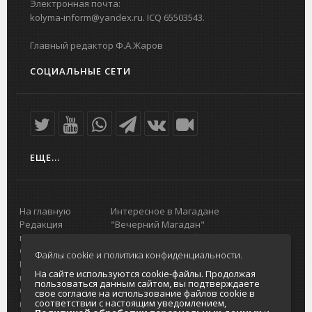
Электронная почта:
kolyma-inform@yandex.ru. ICQ 65503543.
Главный редактор Ф.А.Жаров
СОЦИАЛЬНЫЕ СЕТИ
ЕЩЕ...
На главную
Интересное в Магадане
Редакция
"Вечерний Магадан"
портала
Городская доска объявлений
О проекте
Реклама
Файлы cookie и политика конфиденциальности.
Реклама на
Главный туристический портал
На сайте используются cookie-файлы. Продолжая
портале
Колымы
пользоваться данным сайтом, вы подтверждаете
Отзывы и
Политика в отношении обработки
свое согласие на использование файлов cookie в
соответствии с настоящим уведомлением,
предложения
персональных данных