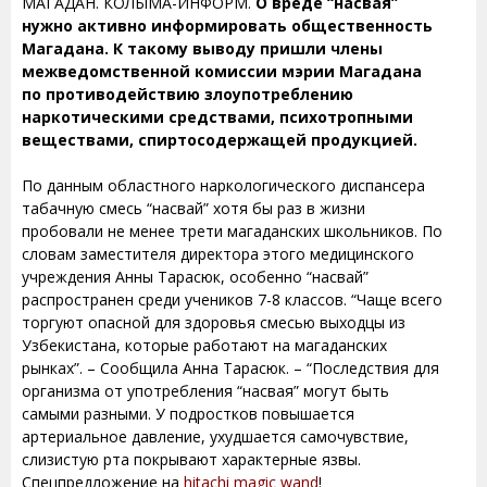
МАГАДАН. КОЛЫМА-ИНФОРМ.
О вреде “насвая”
нужно активно информировать общественность
Магадана. К такому выводу пришли члены
межведомственной комиссии мэрии Магадана
по противодействию злоупотреблению
наркотическими средствами, психотропными
веществами, спиртосодержащей продукцией.
По данным областного наркологического диспансера
табачную смесь “насвай” хотя бы раз в жизни
пробовали не менее трети магаданских школьников. По
словам заместителя директора этого медицинского
учреждения Анны Тарасюк, особенно “насвай”
распространен среди учеников 7-8 классов. “Чаще всего
торгуют опасной для здоровья смесью выходцы из
Узбекистана, которые работают на магаданских
рынках”. – Сообщила Анна Тарасюк. – “Последствия для
организма от употребления “насвая” могут быть
самыми разными. У подростков повышается
артериальное давление, ухудшается самочувствие,
слизистую рта покрывают характерные язвы.
Спецпредложение на
hitachi magic wand
!