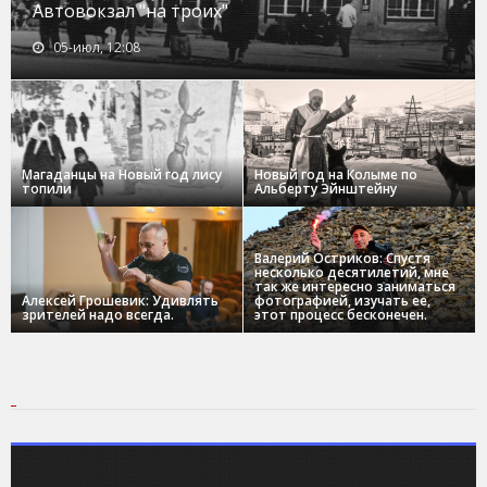
Автовокзал "на троих"
05-июл, 12:08
Магаданцы на Новый год лису
Новый год на Колыме по
топили
Альберту Эйнштейну
Валерий Остриков: Спустя
несколько десятилетий, мне
так же интересно заниматься
Алексей Грошевик: Удивлять
фотографией, изучать ее,
зрителей надо всегда.
этот процесс бесконечен.