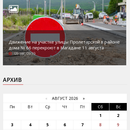
Движение на участке улицы Пролетарской в районе
дома № 66 перекроют в Магадане 11 августа
05-авг, 09:39
АРХИВ
«
АВГУСТ 2026 »
Пн
Вт
Ср
Чт
Пт
Сб
Вс
1
2
3
4
5
6
7
8
9