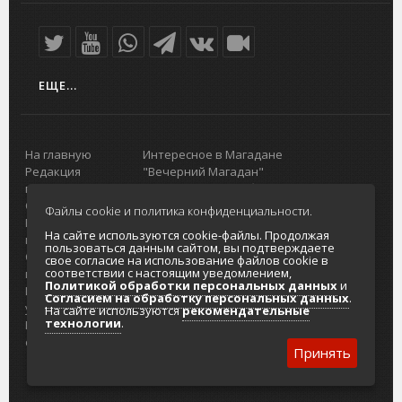
ЕЩЕ...
На главную
Интересное в Магадане
Редакция
"Вечерний Магадан"
портала
Городская доска объявлений
О проекте
Реклама
Файлы cookie и политика конфиденциальности.
Реклама на
Главный туристический портал
На сайте используются cookie-файлы. Продолжая
портале
Колымы
пользоваться данным сайтом, вы подтверждаете
Отзывы и
Политика в отношении обработки
свое согласие на использование файлов cookie в
соответствии с настоящим уведомлением,
предложения
персональных данных
Политикой обработки персональных данных
и
Интернет-
Согласие на обработку персональных
Согласием на обработку персональных данных
.
услуги
данных
На сайте используются
рекомендательные
технологии
.
Разработка
сайтов
Принять