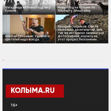
Магаданцы на Новый год лису
Новый год на Колыме по
топили
Альберту Эйнштейну
Валерий Остриков: Спустя
несколько десятилетий, мне
так же интересно заниматься
Алексей Грошевик: Удивлять
фотографией, изучать ее,
зрителей надо всегда.
этот процесс бесконечен.
КОЛЫМА.RU
16+