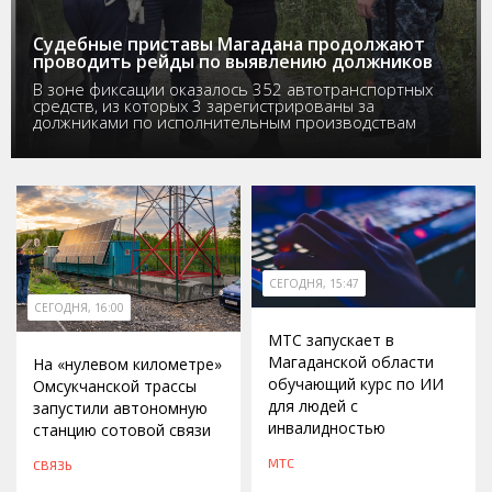
Судебные приставы Магадана продолжают
проводить рейды по выявлению должников
В зоне фиксации оказалось 352 автотранспортных
средств, из которых 3 зарегистрированы за
должниками по исполнительным производствам
СЕГОДНЯ, 15:47
СЕГОДНЯ, 16:00
МТС запускает в
Магаданской области
На «нулевом километре»
обучающий курс по ИИ
Омсукчанской трассы
для людей с
запустили автономную
инвалидностью
станцию сотовой связи
МТС
СВЯЗЬ