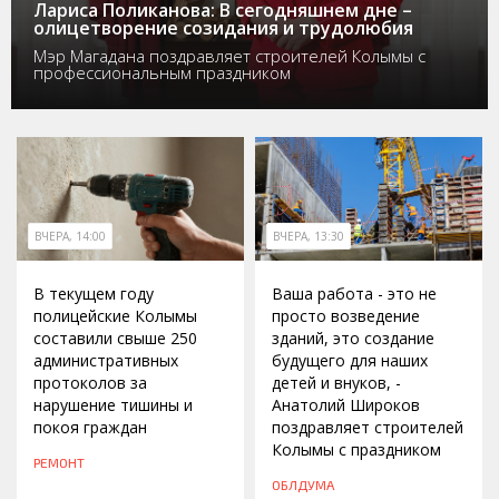
Лариса Поликанова: В сегодняшнем дне –
олицетворение созидания и трудолюбия
Мэр Магадана поздравляет строителей Колымы с
профессиональным праздником
ВЧЕРА, 14:00
ВЧЕРА, 13:30
В текущем году
Ваша работа - это не
полицейские Колымы
просто возведение
составили свыше 250
зданий, это создание
административных
будущего для наших
протоколов за
детей и внуков, -
нарушение тишины и
Анатолий Широков
покоя граждан
поздравляет строителей
Колымы с праздником
РЕМОНТ
ОБЛДУМА