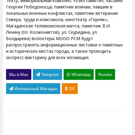
театр, мемориальный комплекс «Узел памяти», часовня
Георгия Победоносца, памятник воинам, павшим в
локальных военных конфликтах, памятник ветеранам
Севера, труда и комсомола, кинотеатр «Горняк»,
Магаданская телевизионная мачта, памятник В.И.
Ленину (пл. Космонавтов), ул. Скуридина, ул.
Болдырева) волонтеры МООО РСМ будут
распространять информационные листовки о памятных
и исторических местах города, а также проводить
экспресс-викторину для всех желающих.
Мы в Max
Telegram
Whatsapp
Rutube
Интересный Магадан
ОК