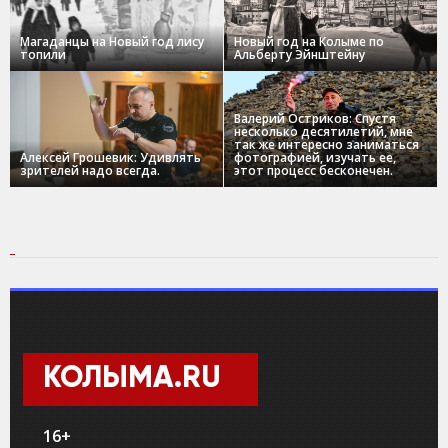
Магаданцы на Новый год лису
Новый год на Колыме по
топили
Альберту Эйнштейну
Валерий Остриков: Спустя
несколько десятилетий, мне
так же интересно заниматься
Алексей Грошевик: Удивлять
фотографией, изучать ее,
зрителей надо всегда.
этот процесс бесконечен.
КОЛЫМА.RU
16+