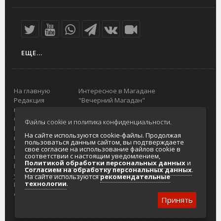
ЕЩЕ...
На главную
Интересное в Магадане
Редакция
"Вечерний Магадан"
портала
Городская доска объявлений
О проекте
Реклама
Файлы cookie и политика конфиденциальности.
Реклама на
Главный туристический портал
На сайте используются cookie-файлы. Продолжая
портале
Колымы
пользоваться данным сайтом, вы подтверждаете
Отзывы и
Политика в отношении обработки
свое согласие на использование файлов cookie в
соответствии с настоящим уведомлением,
предложения
персональных данных
Политикой обработки персональных данных
и
Интернет-
Согласие на обработку персональных
Согласием на обработку персональных данных
.
услуги
данных
На сайте используются
рекомендательные
технологии
.
Разработка
сайтов
Принять