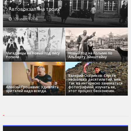
Автовокзал "на троих"
05-июл, 12:08
Магаданцы на Новый год лису
Новый год на Колыме по
топили
Альберту Эйнштейну
Валерий Остриков: Спустя
несколько десятилетий, мне
так же интересно заниматься
Алексей Грошевик: Удивлять
фотографией, изучать ее,
зрителей надо всегда.
этот процесс бесконечен.