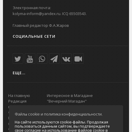
Электронная почта:
kolyma-inform@yandex.ru. ICQ 65503543.
Главный редактор Ф.А.Жаров
СОЦИАЛЬНЫЕ СЕТИ
ЕЩЕ...
На главную
Интересное в Магадане
Редакция
"Вечерний Магадан"
портала
Городская доска объявлений
О проекте
Реклама
Файлы cookie и политика конфиденциальности.
Реклама на
Главный туристический портал
На сайте используются cookie-файлы. Продолжая
портале
Колымы
пользоваться данным сайтом, вы подтверждаете
Отзывы и
Политика в отношении обработки
свое согласие на использование файлов cookie в