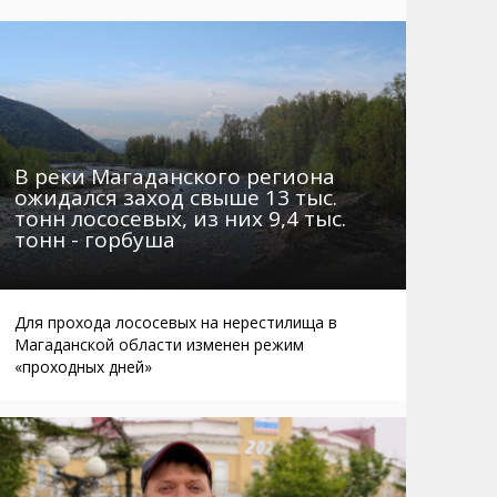
Маршруты. Улицы, остановки
Мошенники
Телефоны
Интернет
Автобусы Магадан – Аэропорт
Жилье
Таблица приливов отливов
Не мусорить
Браконьеры
В реки Магаданского региона
ожидался заход свыше 13 тыс.
тонн лососевых, из них 9,4 тыс.
тонн - горбуша
Для прохода лососевых на нерестилища в
Магаданской области изменен режим
«проходных дней»