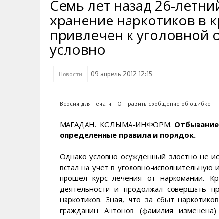
Семь лет назад 26-летни
Транспортная инфраструктура
Губернатор
Инте
Кван
хранение наркотиков в 
Их надо знать. Галерея славы
Наркоте нет
Песн
Визи
Колымы
привлечен к уголовной 
Аэропорт Магадан
Хран
Благ
условно
Достопримечательности
Магадана и области
Полицейских не бить
Онла
Ипот
Туристическик маршруты
Сельское хозяйство
Горн
09 апрель 2012 12:15
Новости
Аварии ДТП
Алим
Версия для печати
Отправить сообщение об ошибке
МАГАДАН. КОЛЫМА-ИНФОРМ.
Отбывание
определенные правила и порядок.
Однако условно осужденный злостно не ис
встал на учет в уголовно-исполнительную 
прошел курс лечения от наркомании. Кр
деятельности и продолжал совершать пр
наркотиков. Зная, что за сбыт наркотик
гражданин Антонов (фамилия изменена)