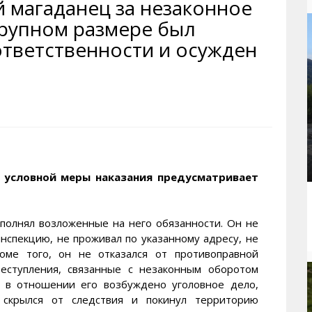
й магаданец за незаконное
рактивная карта
ториум
Кинохроника Магадана
УМВД
крупном размере был
и о Колыме
т
3D районы города
Косторезы Магадана
ответственности и осужден
ители экрана. Заставки
оустройство
Фотоальбом
Профсоюзы
йн вебкамеры в Магадане
ека
Соцподдержка
олыжная школа
Рыбу ловим
енты
Магадан в Instagram
 условной меры наказания предусматривает
полнял возложенные на него обязанности. Он не
инспекцию, не проживал по указанному адресу, не
оме того, он не отказался от противоправной
еступления, связанные с незаконным оборотом
ов в отношении его возбуждено уголовное дело,
 скрылся от следствия и покинул территорию