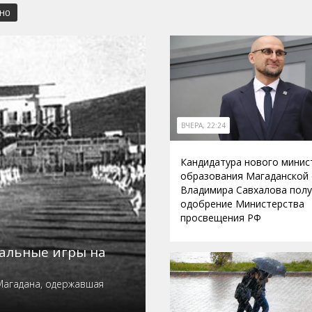
СНО
ВЧЕРА, 22:24
Кандидатура нового минис
образования Магаданской
Владимира Савхалова пол
одобрение Министерства
просвещения РФ
нальные игры на
Магадана, одержавшая