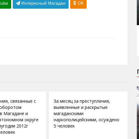
tube
Интересный Магадан
ОК
18.05.2012
ния, связанные с
За месяц за преступления,
 оборотом
выявленные и раскрытые
 в Магадане и
магаданскими
втономном округе
наркополицейскими, осуждено
лугодии 2012г
5 человек
человек