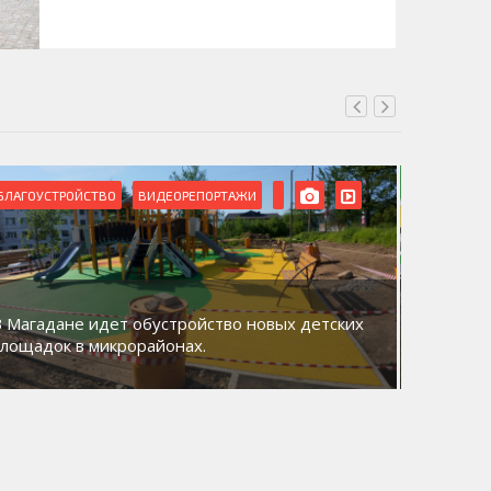
БЛАГОУСТРОЙСТВО
ВИДЕОРЕПОРТАЖИ
ВИДЕОРЕ
В Магадане идет обустройство новых детских
Акция «
площадок в микрорайонах.
общий д