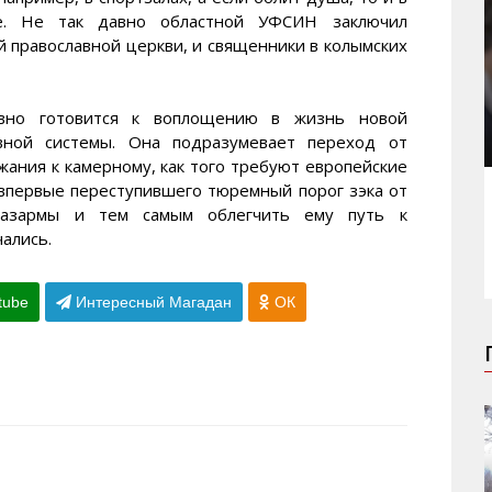
е. Не так давно областной УФСИН заключил
й православной церкви, и священники в колымских
вно готовится к воплощению в жизнь новой
вной системы. Она подразумевает переход от
жания к камерному, как того требуют европейские
 впервые переступившего тюремный порог зэка от
казармы и тем самым облегчить ему путь к
ались.
tube
Интересный Магадан
ОК