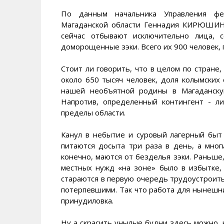
По данным начальника Управления фе
Магаданской области Геннадия КИРЮШИНА,
сейчас отбывают исключительно лица, 
доморощенные зэки. Всего их 900 человек,
Стоит ли говорить, что в целом по стране,
около 650 тысяч человек, доля колымских
нашей необъятной родины в Магаданску
Напротив, определенный контингент - л
пределы области.
Канул в небытие и суровый лагерный быт 
питаются досыта три раза в день, а мно
конечно, маются от безделья зэки. Раньше
местных нужд «на зоне» было в избытке,
стараются в первую очередь трудоустроить
потерпевшими. Так что работа для нынешни
принудиловка.
Ну а скрасить унылые будни здесь можно, н