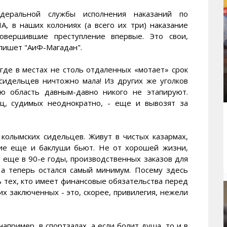
деральной службы исполнения наказаний по
 в наших колониях (а всего их три) наказание
совершившие преступление впервые. Это свои,
 пишет "АиФ-Магадан".
 где в местах не столь отдаленных «мотает» срок
 сидельцев ничтожно мала! Из других же уголков
ю область давным-давно никого не этапируют.
иц, судимых неоднократно, - еще и вывозят за
колымских сидельцев. Живут в чистых казармах,
гие еще и баклуши бьют. Не от хорошей жизни,
, еще в 90-е годы, производственных заказов для
 а теперь остался самый минимум. Посему здесь
 тех, кто имеет финансовые обязательства перед
х заключенных - это, скорее, привилегия, нежели
апример, в спортзалах, а если болит душа, то и в