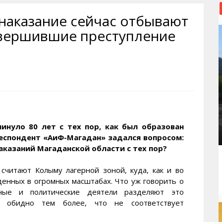
рактивная карта
ториум
Кинохроника Магадана
УМВД
 наказание сейчас отбывают
и о Колыме
т
3D районы города
Косторезы Магадана
овершившие преступление
ители экрана. Заставки
оустройство
Фотоальбом
Профсоюзы
йн вебкамеры в Магадане
ека
Соцподдержка
олыжная школа
Рыбу ловим
енты
Магадан в Instagram
минуло 80 лет с тех пор, как был образован
еспондент «АиФ-Магадан» задался вопросом:
аказаний Магаданской области с тех пор?
считают Колыму лагерной зоной, куда, как и во
денных в огромных масштабах. Что уж говорить о
ные и политические деятели разделяют это
о обидно тем более, что не соответствует