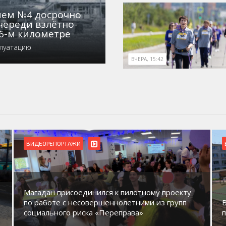
нием №4 досрочно
череди взлётно-
6-м километре
плуатацию
ВЧЕРА, 15:42
ВИДЕОРЕПОРТАЖИ
Магадан присоединился к пилотному проекту
по работе с несовершеннолетними из групп
социального риска «Переправа»