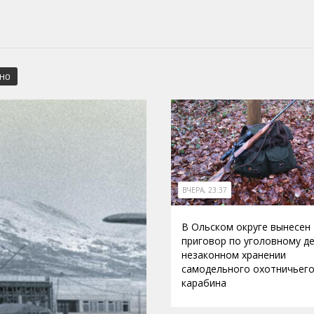
СНО
ВЧЕРА, 23:37
В Ольском округе вынесен
приговор по уголовному де
незаконном хранении
самодельного охотничьег
карабина