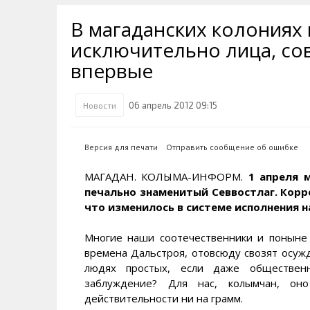
Транспортная инфраструктура
Губернатор
Инте
Кван
В магаданских колониях
Их надо знать. Галерея славы
Наркоте нет
Песн
Визи
Колымы
исключительно лица, с
Аэропорт Магадан
Хран
Благ
впервые
Достопримечательности
Магадана и области
Полицейских не бить
Онла
Ипот
Туристическик маршруты
Сельское хозяйство
Горн
06 апрель 2012 09:15
Новости
Аварии ДТП
Алим
Версия для печати
Отправить сообщение об ошибке
МАГАДАН. КОЛЫМА-ИНФОРМ.
1 апреля 
печально знаменитый Севвостлаг. Корр
что изменилось в системе исполнения н
Многие наши соотечественники и поныне 
времена Дальстроя, отовсюду свозят осуж
людях простых, если даже обществен
заблуждение? Для нас, колымчан, он
действительности ни на грамм.