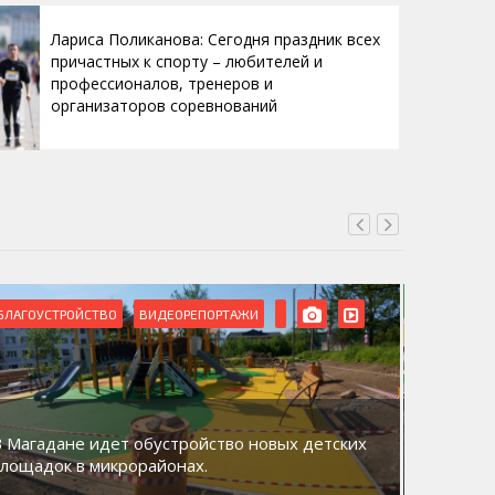
Лариса Поликанова: Сегодня праздник всех
причастных к спорту – любителей и
профессионалов, тренеров и
организаторов соревнований
БЛАГОУСТРОЙСТВО
ВИДЕОРЕПОРТАЖИ
ВИДЕОРЕ
В Магадане идет обустройство новых детских
Акция «
площадок в микрорайонах.
общий д