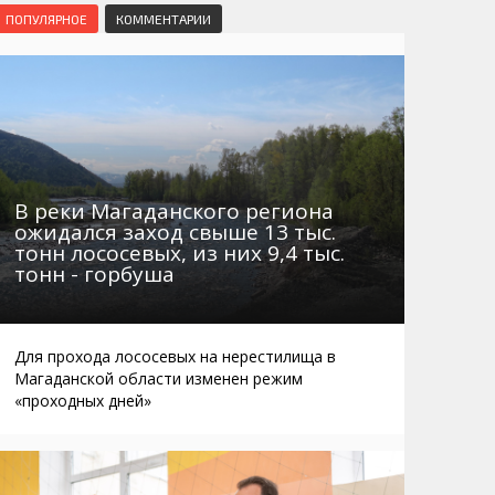
Маршруты. Улицы, остановки
Мошенники
ПОПУЛЯРНОЕ
КОММЕНТАРИИ
Телефоны
Интернет
Автобусы Магадан – Аэропорт
Жилье
Таблица приливов отливов
Не мусорить
Браконьеры
В реки Магаданского региона
ожидался заход свыше 13 тыс.
тонн лососевых, из них 9,4 тыс.
тонн - горбуша
Для прохода лососевых на нерестилища в
Магаданской области изменен режим
«проходных дней»