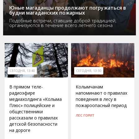
Юные магаданцы продолжают погружаться в
будни магаданских пожарных
Подобные встречи, ставшие доброй традицией,
организуются в течение всего летнего сезона
СЕГОДНЯ, 13:40
СЕГОДНЯ, 13:30
В прямом теле-
Колымчанам
радиоэфире
напоминают о правилах
медиахолдинга «Колыма
поведения в лесу в
Плюс» полицейские и
пожароопасный период
общественники
ЛЕС ГОРИТ
рассказали о правилах
детской безопасности
на дороге