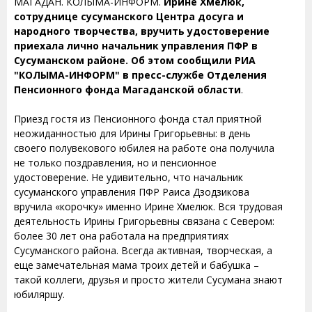
МАГАДАН. КОЛЫМА-ИНФОРМ.
Ирине Хмелюк,
сотруднице сусуманского Центра досуга и
народного творчества, вручить удостоверение
приехала лично начальник управления ПФР в
Сусуманском районе. Об этом сообщили РИА
"КОЛЫМА-ИНФОРМ" в пресс-службе Отделения
Пенсионного фонда Магаданской области
.
Приезд гостя из Пенсионного фонда стал приятной
неожиданностью для Ирины Григорьевны: в день
своего полувекового юбилея на работе она получила
не только поздравления, но и пенсионное
удостоверение. Не удивительно, что начальник
сусуманского управления ПФР Раиса Дзодзикова
вручила «корочку» именно Ирине Хмелюк. Вся трудовая
деятельность Ирины Григорьевны связана с Севером:
более 30 лет она работала на предприятиях
Сусуманского района. Всегда активная, творческая, а
еще замечательная мама троих детей и бабушка –
такой коллеги, друзья и просто жители Сусумана знают
юбиляршу.