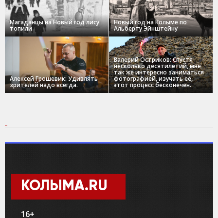
Магаданцы на Новый год лису
Новый год на Колыме по
топили
Альберту Эйнштейну
Валерий Остриков: Спустя
несколько десятилетий, мне
так же интересно заниматься
Алексей Грошевик: Удивлять
фотографией, изучать ее,
зрителей надо всегда.
этот процесс бесконечен.
КОЛЫМА.RU
16+