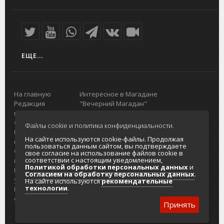
ЕЩЕ...
На главную
Интересное в Магадане
Редакция
"Вечерний Магадан"
портала
Городская доска объявлений
О проекте
Реклама
Файлы cookie и политика конфиденциальности.
Реклама на
Главный туристический портал
На сайте используются cookie-файлы. Продолжая
портале
Колымы
пользоваться данным сайтом, вы подтверждаете
Отзывы и
Политика в отношении обработки
свое согласие на использование файлов cookie в
соответствии с настоящим уведомлением,
предложения
персональных данных
Политикой обработки персональных данных
и
Интернет-
Согласие на обработку персональных
Согласием на обработку персональных данных
.
услуги
данных
На сайте используются
рекомендательные
технологии
.
Разработка
сайтов
Принять