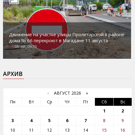
Движение на участке улицы Пролетарской в районе
дома № 66 перекроют в Магадане 11 августа
05-авг, 09:39
АРХИВ
«
АВГУСТ 2026 »
Пн
Вт
Ср
Чт
Пт
Сб
Вс
1
2
3
4
5
6
7
8
9
10
11
12
13
14
15
16