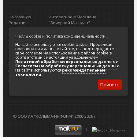
На главную
Интересное в Магадане
Редакция
"Вечерний Магадан"
портала
Городская доска объявлений
О проекте
Реклама
Файлы cookie и политика конфиденциальности.
Реклама на
Главный туристический портал
На сайте используются cookie-файлы. Продолжая
портале
Колымы
пользоваться данным сайтом, вы подтверждаете
Отзывы и
Политика в отношении обработки
свое согласие на использование файлов cookie в
соответствии с настоящим уведомлением,
предложения
персональных данных
Политикой обработки персональных данных
и
Интернет-
Согласие на обработку персональных
Согласием на обработку персональных данных
.
услуги
данных
На сайте используются
рекомендательные
технологии
.
Разработка
сайтов
Принять
© ООО ИА "КОЛЫМА-ИНФОРМ" 2000-2026 г.