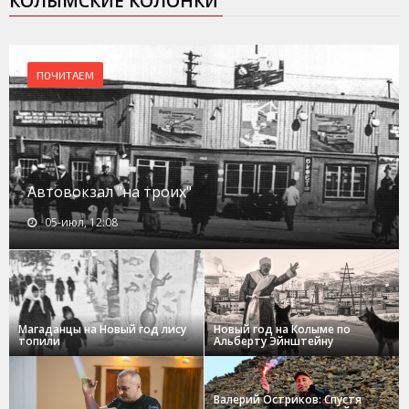
КОЛЫМСКИЕ КОЛОНКИ
ПОЧИТАЕМ
Автовокзал "на троих"
05-июл, 12:08
Магаданцы на Новый год лису
Новый год на Колыме по
топили
Альберту Эйнштейну
Валерий Остриков: Спустя