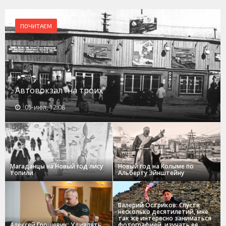
ПОЧИТАЕМ
Автовокзал "на троих"
05-июл, 12:08
Магаданцы на Новый год лису
Новый год на Колыме по
топили
Альберту Эйнштейну
Валерий Остриков: Спустя
несколько десятилетий, мне
так же интересно заниматься
Алексей Грошевик: Удивлять
фотографией, изучать ее,