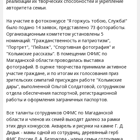
реализации их творческих способностей и укрепление
авторитета семьи.
На участие в фотоконкурсе "Я горжусь тобою, Служба!"
было подано 14 заявок, представлено 73 фотоработы.
Организационным комитетом установлены 5
номинаций: "Гражданственность и патриотизм",
"Портрет", "Пейзаж", "Спортивная фотография" и
"Колымские рассказы". В помещении ОФМС по
Магаданской области проводилась выставка
фотографий. В оценке творчества принимали активное
участие граждане, и по итогам их голосования приз
зрительских симпатий присужден работе "Колымские
дары", выполненной Ольгой Солдатовой, сотрудником
отдела обеспечения паспортной, регистрационной
работы и оформления заграничных паспортов.
Все таланты сотрудников ОФМС по Магаданской
области и членов их семей выходят далеко за рамки
этих двух конкурсов. Акварель и рисунки на камне Г. Д.
Дидык - мамы одной из сотрудниц, деревянный герб
ФМС России Д. А. Безрукова - члена семьи сотрудника,