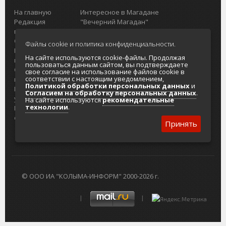
На главную
Интересное в Магадане
Редакция
"Вечерний Магадан"
портала
Городская доска объявлений
О проекте
Реклама
Файлы cookie и политика конфиденциальности.
Реклама на
Главный туристический портал
На сайте используются cookie-файлы. Продолжая
портале
Колымы
пользоваться данным сайтом, вы подтверждаете
Отзывы и
Политика в отношении обработки
свое согласие на использование файлов cookie в
соответствии с настоящим уведомлением,
предложения
персональных данных
Политикой обработки персональных данных
и
Интернет-
Согласие на обработку персональных
Согласием на обработку персональных данных
.
услуги
данных
На сайте используются
рекомендательные
технологии
.
Разработка
сайтов
Принять
© ООО ИА "КОЛЫМА-ИНФОРМ" 2000-2026 г.