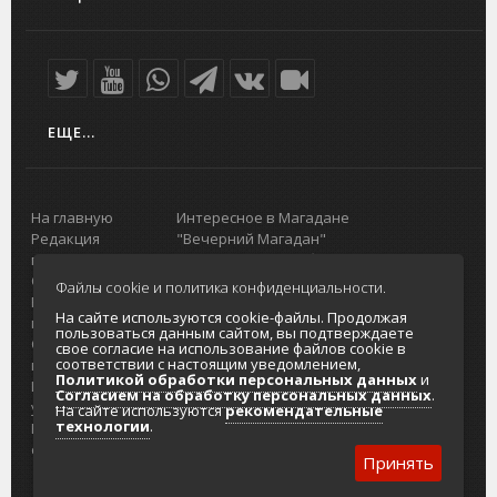
ЕЩЕ...
На главную
Интересное в Магадане
Редакция
"Вечерний Магадан"
портала
Городская доска объявлений
О проекте
Реклама
Файлы cookie и политика конфиденциальности.
Реклама на
Главный туристический портал
На сайте используются cookie-файлы. Продолжая
портале
Колымы
пользоваться данным сайтом, вы подтверждаете
Отзывы и
Политика в отношении обработки
свое согласие на использование файлов cookie в
соответствии с настоящим уведомлением,
предложения
персональных данных
Политикой обработки персональных данных
и
Интернет-
Согласие на обработку персональных
Согласием на обработку персональных данных
.
услуги
данных
На сайте используются
рекомендательные
технологии
.
Разработка
сайтов
Принять