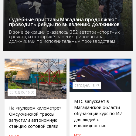
Судебные приставы Магадана продолжают
проводить рейды по выявлению должников
В зоне фиксации оказалось 352 автотранспортных
средств, из которых 3 зарегистрированы за
должниками по исполнительным производствам
СЕГОДНЯ, 15:47
СЕГОДНЯ, 16:00
МТС запускает в
Магаданской области
На «нулевом километре»
обучающий курс по ИИ
Омсукчанской трассы
для людей с
запустили автономную
инвалидностью
станцию сотовой связи
МТС
СВЯЗЬ