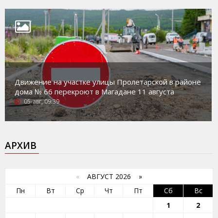
Движение на участке улицы Пролетарской в районе
дома № 66 перекроют в Магадане 11 августа
05-авг, 09:39
АРХИВ
«
АВГУСТ 2026 »
Пн
Вт
Ср
Чт
Пт
Сб
Вс
1
2