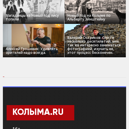
Магаданцы на Новый год лису
Новый год на Колыме по
топили
Альберту Эйнштейну
Валерий Остриков: Спустя
несколько десятилетий, мне
так же интересно заниматься
Алексей Грошевик: Удивлять
фотографией, изучать ее,
зрителей надо всегда.
этот процесс бесконечен.
КОЛЫМА.RU
16+