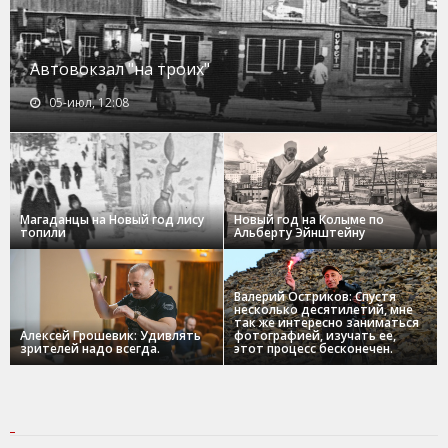
Автовокзал "на троих"
05-июл, 12:08
Магаданцы на Новый год лису
Новый год на Колыме по
топили
Альберту Эйнштейну
Валерий Остриков: Спустя
несколько десятилетий, мне
так же интересно заниматься
Алексей Грошевик: Удивлять
фотографией, изучать ее,
зрителей надо всегда.
этот процесс бесконечен.