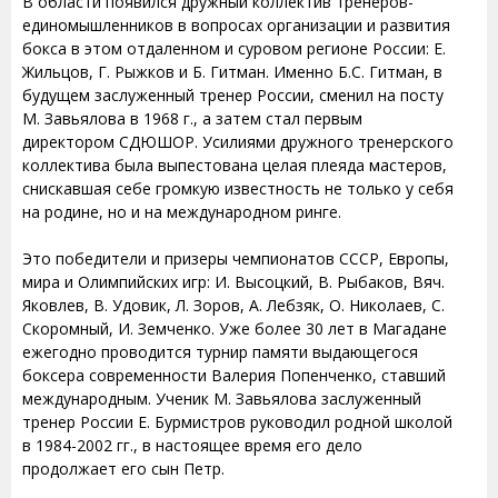
В области появился дружный коллектив тренеров-
единомышленников в вопросах организации и развития
бокса в этом отдаленном и суровом регионе России: Е.
Жильцов, Г. Рыжков и Б. Гитман. Именно Б.С. Гитман, в
будущем заслуженный тренер России, сменил на посту
М. Завьялова в 1968 г., а затем стал первым
директором СДЮШОР. Усилиями дружного тренерского
коллектива была выпестована целая плеяда мастеров,
снискавшая себе громкую известность не только у себя
на родине, но и на международном ринге.
Это победители и призеры чемпионатов СССР, Европы,
мира и Олимпийских игр: И. Высоцкий, В. Рыбаков, Вяч.
Яковлев, В. Удовик, Л. Зоров, А. Лебзяк, О. Николаев, С.
Скоромный, И. Земченко. Уже более 30 лет в Магадане
ежегодно проводится турнир памяти выдающегося
боксера современности Валерия Попенченко, ставший
международным. Ученик М. Завьялова заслуженный
тренер России Е. Бурмистров руководил родной школой
в 1984-2002 гг., в настоящее время его дело
продолжает его сын Петр.