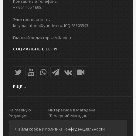
Контактные телефоны:
+7 964 455 1698.
Электронная почта:
kolyma-inform@yandex.ru. ICQ 65503543.
Главный редактор Ф.А.Жаров
СОЦИАЛЬНЫЕ СЕТИ
ЕЩЕ...
На главную
Интересное в Магадане
Редакция
"Вечерний Магадан"
портала
Городская доска объявлений
О проекте
Реклама
Файлы cookie и политика конфиденциальности.
Реклама на
Главный туристический портал