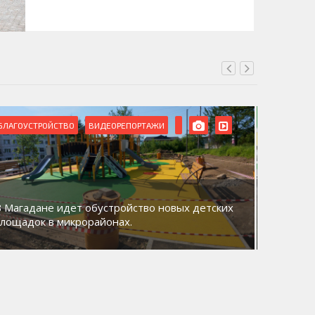
БЛАГОУСТРОЙСТВО
ВИДЕОРЕПОРТАЖИ
ВИДЕОРЕ
В Магадане идет обустройство новых детских
Акция «
площадок в микрорайонах.
общий д