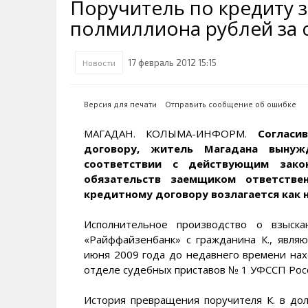
Поручитель по кредиту 
Транспортная инфраструктура
Губернатор
Инте
Кван
полмиллиона рублей за 
Их надо знать. Галерея славы
Наркоте нет
Песн
Визи
Колымы
Аэропорт Магадан
Хран
Благ
17 февраль 2012 15:15
Новости
Достопримечательности
Магадана и области
Полицейских не бить
Онла
Ипот
Туристическик маршруты
Сельское хозяйство
Горн
Версия для печати
Отправить сообщение об ошибке
Аварии ДТП
Алим
МАГАДАН. КОЛЫМА-ИНФОРМ.
Согласи
договору, житель Магадана вынуж
соответствии с действующим зако
обязательств заемщиком ответстве
кредитному договору возлагается как н
Исполнительное производство о взыск
«Райффайзенбанк» с гражданина К., явля
июня 2009 года до недавнего времени нах
отделе судебных приставов № 1 УФССП Росс
История превращения поручителя К. в до