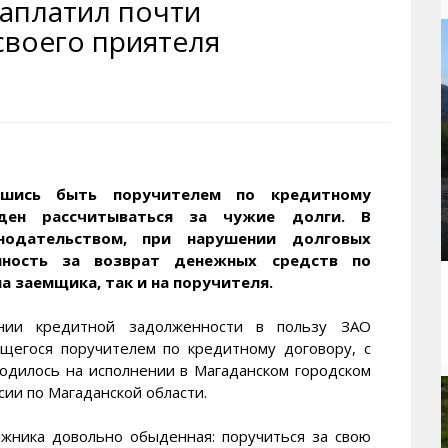
заплатил почти
рактивная карта
ториум
Кинохроника Магадана
УМВД
своего приятеля
и о Колыме
т
3D районы города
Косторезы Магадана
ители экрана. Заставки
оустройство
Фотоальбом
Профсоюзы
йн вебкамеры в Магадане
ека
Соцподдержка
олыжная школа
Рыбу ловим
енты
Магадан в Instagram
вшись быть поручителем по кредитному
ден рассчитываться за чужие долги. В
нодательством, при нарушении долговых
нность за возврат денежных средств по
а заемщика, так и на поручителя.
ании кредитной задолженности в пользу ЗАО
ющегося поручителем по кредитному договору, с
одилось на исполнении в Магаданском городском
ии по Магаданской области.
лжника довольно обыденная: поручиться за свою