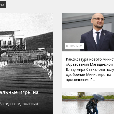
СНО
ВЧЕРА, 22:24
Кандидатура нового минис
образования Магаданской
Владимира Савхалова пол
одобрение Министерства
просвещения РФ
нальные игры на
Магадана, одержавшая