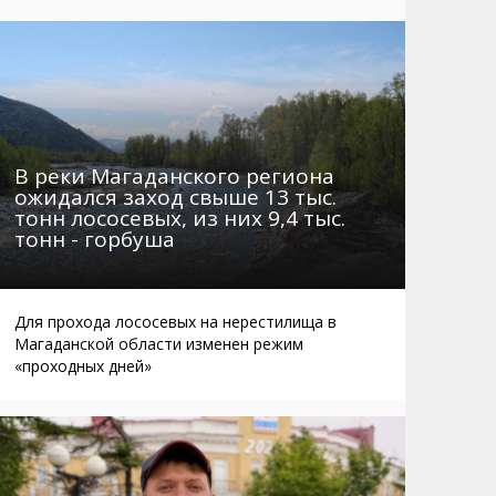
Маршруты. Улицы, остановки
Мошенники
Телефоны
Интернет
Автобусы Магадан – Аэропорт
Жилье
Таблица приливов отливов
Не мусорить
Браконьеры
В реки Магаданского региона
ожидался заход свыше 13 тыс.
тонн лососевых, из них 9,4 тыс.
тонн - горбуша
Для прохода лососевых на нерестилища в
Магаданской области изменен режим
«проходных дней»