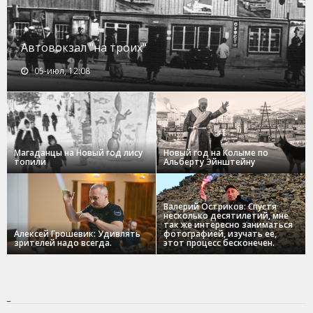
Автовокзал "на троих"
05-июл, 12:08
Магаданцы на Новый год лису
Новый год на Колыме по
топили
Альберту Эйнштейну
Валерий Остриков: Спустя
несколько десятилетий, мне
так же интересно заниматься
Алексей Грошевик: Удивлять
фотографией, изучать ее,
зрителей надо всегда.
этот процесс бесконечен.