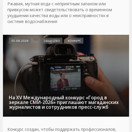
Ржавая, мутная вода с неприятным запахом или
привкусом может свидетельствовать о временном
ухудшении качества воды или о неисправностях в
системе водоснабжения
05.08.2026
ОБЩЕСТВО
КОНКУРС
На XV Международный конкурс «Город в
зеркале СМИ-2026» приглашают магаданских
журналистов и сотрудников пресс-служб
Конкурс создан, чтобы поддержать профессионалов,