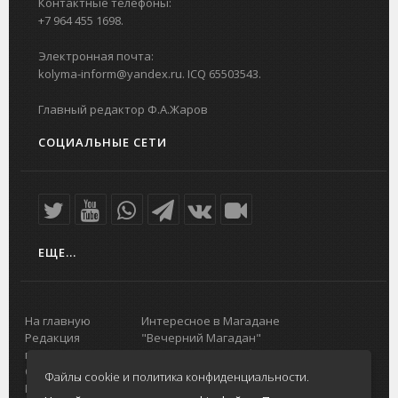
Контактные телефоны:
+7 964 455 1698.
Электронная почта:
kolyma-inform@yandex.ru. ICQ 65503543.
Главный редактор Ф.А.Жаров
СОЦИАЛЬНЫЕ СЕТИ
ЕЩЕ...
На главную
Интересное в Магадане
Редакция
"Вечерний Магадан"
портала
Городская доска объявлений
О проекте
Реклама
Файлы cookie и политика конфиденциальности.
Реклама на
Главный туристический портал