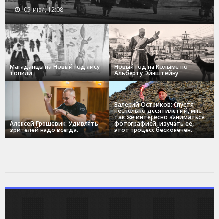
05-июл, 12:08
Магаданцы на Новый год лису
Новый год на Колыме по
топили
Альберту Эйнштейну
Валерий Остриков: Спустя
несколько десятилетий, мне
так же интересно заниматься
Алексей Грошевик: Удивлять
фотографией, изучать ее,
зрителей надо всегда.
этот процесс бесконечен.