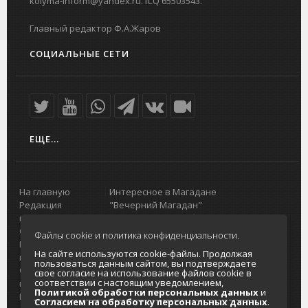
kolyma-inform@yandex.ru. ICQ 65503543.
Главный редактор Ф.А.Жаров
СОЦИАЛЬНЫЕ СЕТИ
ЕЩЕ...
На главную
Интересное в Магадане
Редакция
"Вечерний Магадан"
портала
Городская доска объявлений
О проекте
Реклама
Файлы cookie и политика конфиденциальности.
Реклама на
Главный туристический портал
На сайте используются cookie-файлы. Продолжая
портале
Колымы
пользоваться данным сайтом, вы подтверждаете
Отзывы и
Политика в отношении обработки
свое согласие на использование файлов cookie в
соответствии с настоящим уведомлением,
предложения
персональных данных
Политикой обработки персональных данных
и
Интернет-
Согласие на обработку персональных
Согласием на обработку персональных данных
.