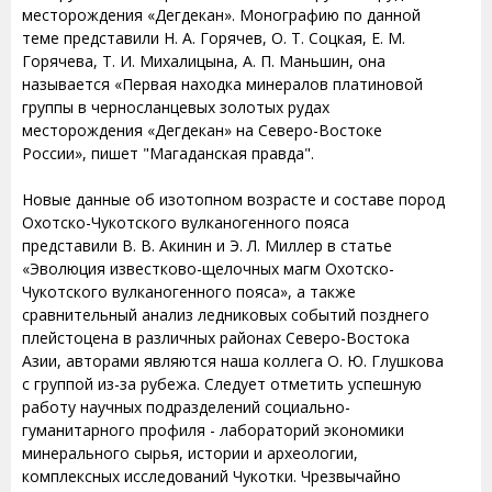
месторождения «Дегдекан». Монографию по данной
теме представили Н. А. Горячев, О. Т. Соцкая, Е. М.
Горячева, Т. И. Михалицына, А. П. Маньшин, она
называется «Первая находка минералов платиновой
группы в черносланцевых золотых рудах
месторождения «Дегдекан» на Северо-Востоке
России», пишет "Магаданская правда".
Новые данные об изотопном возрасте и составе пород
Охотско-Чукотского вулканогенного пояса
представили В. В. Акинин и Э. Л. Миллер в статье
«Эволюция известково-щелочных магм Охотско-
Чукотского вулканогенного пояса», а также
сравнительный анализ ледниковых событий позднего
плейстоцена в различных районах Северо-Востока
Азии, авторами являются наша коллега О. Ю. Глушкова
с группой из-за рубежа. Следует отметить успешную
работу научных подразделений социально-
гуманитарного профиля - лабораторий экономики
минерального сырья, истории и археологии,
комплексных исследований Чукотки. Чрезвычайно