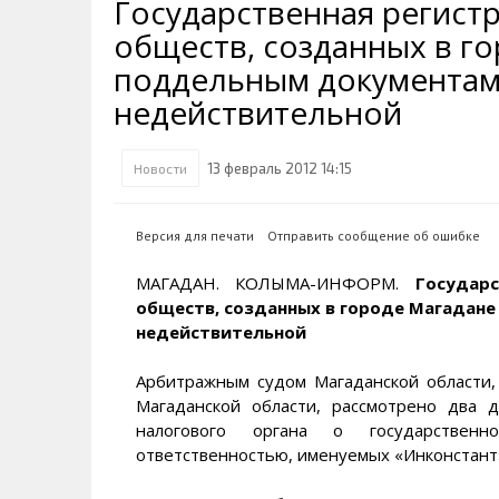
Государственная регист
Транспортная инфраструктура
Губернатор
Инте
Кван
обществ, созданных в г
Их надо знать. Галерея славы
Наркоте нет
Песн
Визи
Колымы
поддельным документам,
Аэропорт Магадан
Хран
Благ
недействительной
Достопримечательности
Магадана и области
Полицейских не бить
Онла
Ипот
Туристическик маршруты
Сельское хозяйство
Горн
13 февраль 2012 14:15
Новости
Аварии ДТП
Алим
Версия для печати
Отправить сообщение об ошибке
МАГАДАН. КОЛЫМА-ИНФОРМ.
Государ
обществ, созданных в городе Магадане
недействительной
Арбитражным судом Магаданской области,
Магаданской области, рассмотрено два
налогового органа о государствен
ответственностью, именуемых «Инконстант»