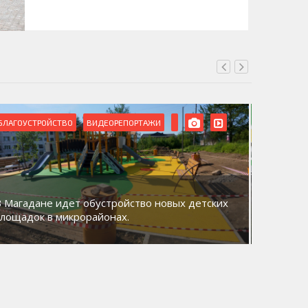
БЛАГОУСТРОЙСТВО
ВИДЕОРЕПОРТАЖИ
ВИДЕОРЕ
В Магадане идет обустройство новых детских
Акция «
площадок в микрорайонах.
общий д