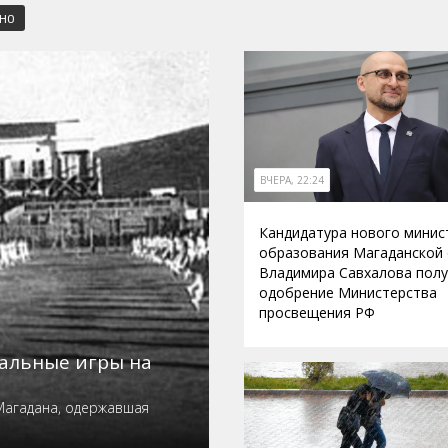
СНО
ВЧЕРА, 22:24
Кандидатура нового минис
образования Магаданской
Владимира Савхалова пол
одобрение Министерства
просвещения РФ
нальные игры на
Магадана, одержавшая