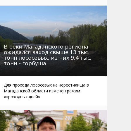
Маршруты. Улицы, остановки
Мошенники
Телефоны
Интернет
Автобусы Магадан – Аэропорт
Жилье
Таблица приливов отливов
Не мусорить
Браконьеры
В реки Магаданского региона
ожидался заход свыше 13 тыс.
тонн лососевых, из них 9,4 тыс.
тонн - горбуша
Для прохода лососевых на нерестилища в
Магаданской области изменен режим
«проходных дней»