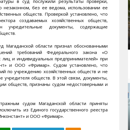
атуры в суд послужили результаты проверки,
о незаконном, без ее ведома, использовании ее
йственных обществ. Проверкой установлено, что
ектора создаваемых хозяйственных обществ,
ан учредительные документы, содержащие
бществ.
уд Магаданской области признал обоснованными
шений требований Федерального закона «О
х лиц и индивидуальных предпринимателей» при
нт» и ООО «Фримар». Судом установлено, что
твий по учреждению хозяйственных обществ и не
ве учредителя обществ. В этой связи, документы,
ации обществ, признаны судом недостоверными и
тражным судом Магаданской области приняты
сключить из Единого государственного реестра
Инконстант» и ООО «Фримар».