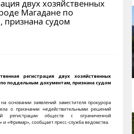
рация двух хозяйственных
рактивная карта
ториум
Кинохроника Магадана
УМВД
ороде Магадане по
и о Колыме
т
3D районы города
Косторезы Магадана
 признана судом
ители экрана. Заставки
оустройство
Фотоальбом
Профсоюзы
йн вебкамеры в Магадане
ека
Соцподдержка
олыжная школа
Рыбу ловим
енты
Магадан в Instagram
ственная регистрация двух хозяйственных
 по поддельным документам, признана судом
 на основании заявлений заместителя прокурора
 дела о признании недействительными решений
ной регистрации обществ с ограниченной
 и «Фримар», сообщает пресс-служба ведомства.