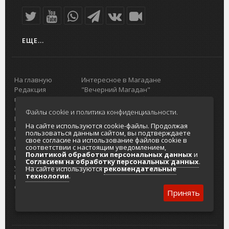
ЕЩЕ...
На главную
Интересное в Магадане
Редакция
"Вечерний Магадан"
портала
Городская доска объявлений
О проекте
Реклама
Файлы cookie и политика конфиденциальности.
Реклама на
Главный туристический портал
На сайте используются cookie-файлы. Продолжая
портале
Колымы
пользоваться данным сайтом, вы подтверждаете
Отзывы и
Политика в отношении обработки
свое согласие на использование файлов cookie в
соответствии с настоящим уведомлением,
предложения
персональных данных
Политикой обработки персональных данных
и
Интернет-
Согласие на обработку персональных
Согласием на обработку персональных данных
.
услуги
данных
На сайте используются
рекомендательные
технологии
.
Разработка
сайтов
Принять