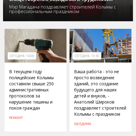
Мэр Магадана поздравляет строителей Колымы с
профессиональным праздником
СЕГОДНЯ, 14:00
СЕГОДНЯ, 13:30
В текущем году
Ваша работа - это не
полицейские Колымы
просто возведение
составили свыше 250
зданий, это создание
административных
будущего для наших
протоколов за
детей и внуков, -
нарушение тишины и
Анатолий Широков
покоя граждан
поздравляет строителей
Колымы с праздником
РЕМОНТ
ОБЛДУМА