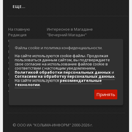
ЕЩЕ...
На главную
Интересное в Магадане
Редакция
"Вечерний Магадан"
портала
Городская доска объявлений
О проекте
Реклама
Файлы cookie и политика конфиденциальности.
Реклама на
Главный туристический портал
На сайте используются cookie-файлы. Продолжая
портале
Колымы
пользоваться данным сайтом, вы подтверждаете
Отзывы и
Политика в отношении обработки
свое согласие на использование файлов cookie в
соответствии с настоящим уведомлением,
предложения
персональных данных
Политикой обработки персональных данных
и
Интернет-
Согласие на обработку персональных
Согласием на обработку персональных данных
.
услуги
данных
На сайте используются
рекомендательные
технологии
.
Разработка
сайтов
Принять
© ООО ИА "КОЛЫМА-ИНФОРМ" 2000-2026 г.