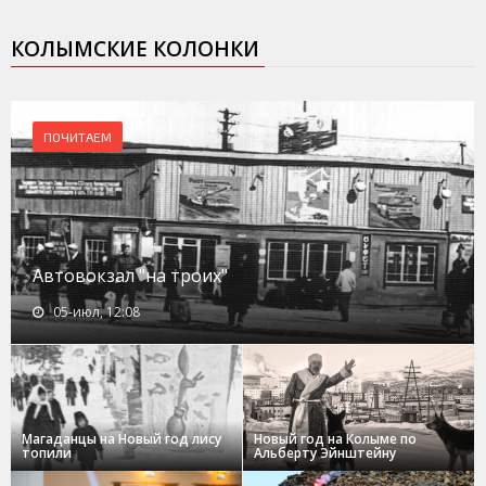
КОЛЫМСКИЕ КОЛОНКИ
ПОЧИТАЕМ
Автовокзал "на троих"
05-июл, 12:08
Магаданцы на Новый год лису
Новый год на Колыме по
топили
Альберту Эйнштейну