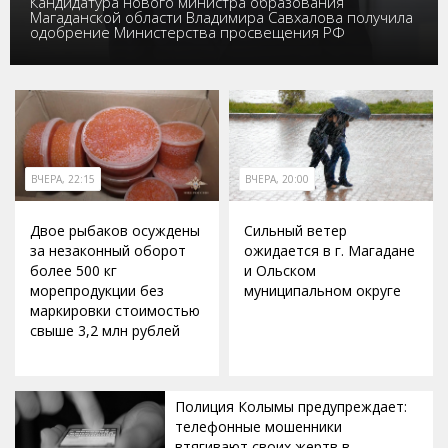
Кандидатура нового министра образования
Магаданской области Владимира Савхалова получила
одобрение Министерства просвещения РФ
ВЧЕРА, 22:15
ВЧЕРА, 20:00
Двое рыбаков осуждены
Сильный ветер
за незаконный оборот
ожидается в г. Магадане
более 500 кг
и Ольском
морепродукции без
муниципальном округе
маркировки стоимостью
свыше 3,2 млн рублей
Полиция Колымы предупреждает:
телефонные мошенники
втягивают своих жертв в