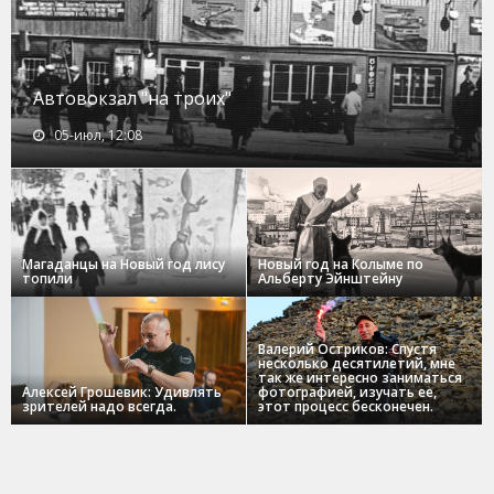
Автовокзал "на троих"
05-июл, 12:08
Магаданцы на Новый год лису
Новый год на Колыме по
топили
Альберту Эйнштейну
Валерий Остриков: Спустя
несколько десятилетий, мне
так же интересно заниматься
Алексей Грошевик: Удивлять
фотографией, изучать ее,
зрителей надо всегда.
этот процесс бесконечен.