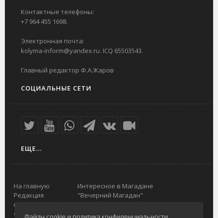
Контактные телефоны:
+7 964 455 1698.
Электронная почта:
kolyma-inform@yandex.ru. ICQ 65503543.
Главный редактор Ф.А.Жаров
СОЦИАЛЬНЫЕ СЕТИ
ЕЩЕ...
На главную
Интересное в Магадане
Редакция
"Вечерний Магадан"
портала
Городская доска объявлений
О проекте
Реклама
Файлы cookie и политика конфиденциальности.