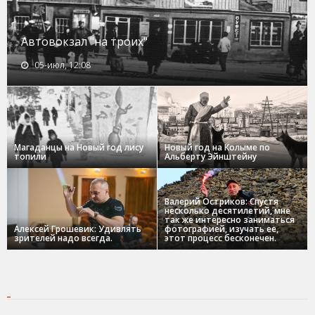
Автовокзал "на троих"
05-июл, 12:08
Магаданцы на Новый год лису
Новый год на Колыме по
топили
Альберту Эйнштейну
Валерий Остриков: Спустя
несколько десятилетий, мне
так же интересно заниматься
Алексей Грошевик: Удивлять
фотографией, изучать ее,
зрителей надо всегда.
этот процесс бесконечен.