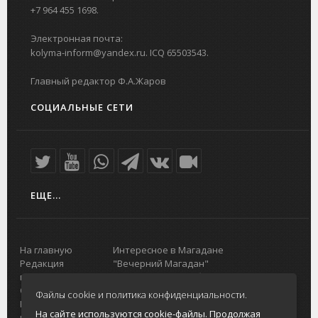
+7 964 455 1698.
Электронная почта:
kolyma-inform@yandex.ru. ICQ 65503543.
Главный редактор Ф.А.Жаров
СОЦИАЛЬНЫЕ СЕТИ
ЕЩЕ...
На главную
Интересное в Магадане
Редакция
"Вечерний Магадан"
портала
Городская доска объявлений
О проекте
Реклама
Файлы cookie и политика конфиденциальности.
Реклама на
Главный туристический портал
На сайте используются cookie-файлы. Продолжая
портале
Колымы