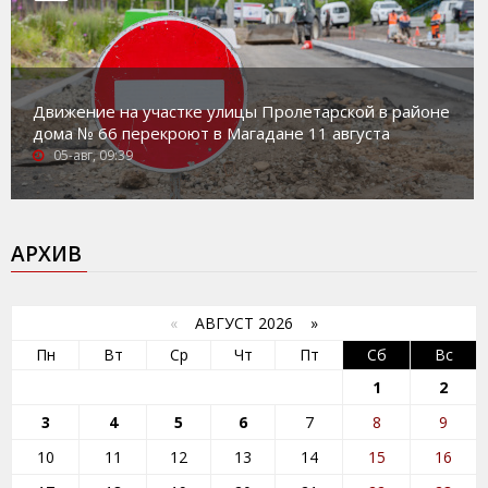
Движение на участке улицы Пролетарской в районе
дома № 66 перекроют в Магадане 11 августа
05-авг, 09:39
АРХИВ
«
АВГУСТ 2026 »
Пн
Вт
Ср
Чт
Пт
Сб
Вс
1
2
3
4
5
6
7
8
9
10
11
12
13
14
15
16