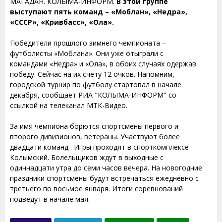
МАГАДАН. КОЛЫМА-ИНФОРМ.
В этой группе
выступают пять команд – «Моблан», «Недра»,
«СССР», «Кривбасс», «Ола».
Победители прошлого зимнего чемпионата –
футболисты «Моблана». Они уже отыграли с
командами «Недра» и «Ола», в обоих случаях одержав
победу. Сейчас на их счету 12 очков. Напомним,
городской турнир по футболу стартовал в начале
декабря, сообщает РИА "КОЛЫМА-ИНФОРМ" со
ссылкой на телеканал МТК-Видео.
За имя чемпиона борются спортсмены первого и
второго дивизионов, ветераны. Участвуют более
двадцати команд . Игры проходят в спорткомплексе
Колымский. Болельщиков ждут в выходные с
одиннадцати утра до семи часов вечера. На новогодние
праздники спортсмены будут встречаться ежедневно с
третьего по восьмое января. Итоги соревнований
подведут в начале мая.