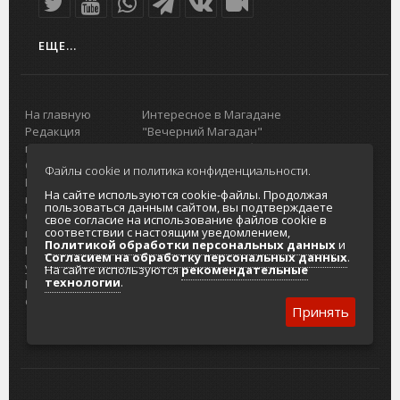
ЕЩЕ...
На главную
Интересное в Магадане
Редакция
"Вечерний Магадан"
портала
Городская доска объявлений
О проекте
Реклама
Файлы cookie и политика конфиденциальности.
Реклама на
Главный туристический портал
На сайте используются cookie-файлы. Продолжая
портале
Колымы
пользоваться данным сайтом, вы подтверждаете
Отзывы и
Политика в отношении обработки
свое согласие на использование файлов cookie в
соответствии с настоящим уведомлением,
предложения
персональных данных
Политикой обработки персональных данных
и
Интернет-
Согласие на обработку персональных
Согласием на обработку персональных данных
.
услуги
данных
На сайте используются
рекомендательные
технологии
.
Разработка
сайтов
Принять