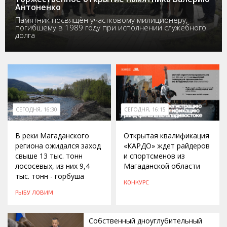
Антоненко
Памятник посвящён участковому милиционеру,
погибшему в 1989 году при исполнении служебного
долга
СЕГОДНЯ, 16:30
СЕГОДНЯ, 16:15
В реки Магаданского
Открытая квалификация
региона ожидался заход
«КАРДО» ждет райдеров
свыше 13 тыс. тонн
и спортсменов из
лососевых, из них 9,4
Магаданской области
тыс. тонн - горбуша
КОНКУРС
РЫБУ ЛОВИМ
Собственный дноуглубительный