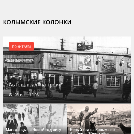
КОЛЫМСКИЕ КОЛОНКИ
ПОЧИТАЕМ
Автовокзал "на троих"
05-июл, 12:08
Магаданцы на Новый год лису
Новый год на Колыме по
топили
Альберту Эйнштейну