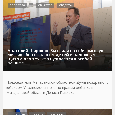
06.08.2026
ОБЩЕСТВО
ОБЛДУМА
Анатолий Широков: Вы взяли на себя высокую
миссию: быть голосом детей и надежным
щитом для тех, кто нуждается в особой
защите
Председатель Магаданской областной Думы поздравил с
юбилеем Уполномоченного по правам ребенка в
Магаданской области Дениса Павлика
06.08.2026
ГЛАВНОЕ
ТРАНСПОРТ