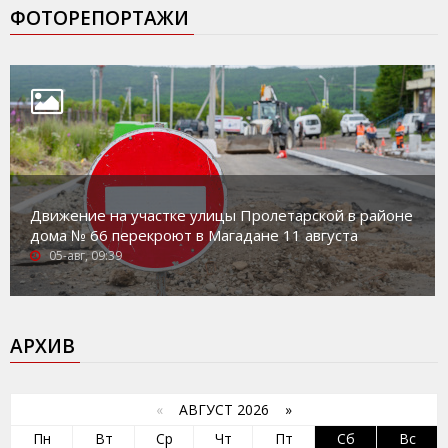
ФОТОРЕПОРТАЖИ
Движение на участке улицы Пролетарской в районе
дома № 66 перекроют в Магадане 11 августа
05-авг, 09:39
АРХИВ
«
АВГУСТ 2026 »
Пн
Вт
Ср
Чт
Пт
Сб
Вс