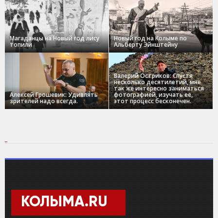
Магаданцы на Новый год лису
Новый год на Колыме по
топили
Альберту Эйнштейну
Валерий Остриков: Спустя
несколько десятилетий, мне
так же интересно заниматься
Алексей Грошевик: Удивлять
фотографией, изучать ее,
зрителей надо всегда.
этот процесс бесконечен.
КОЛЫМА.RU