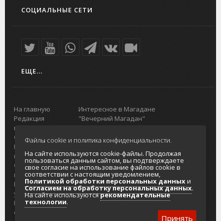
СОЦИАЛЬНЫЕ СЕТИ
ЕЩЕ...
На главную
Интересное в Магадане
Редакция
"Вечерний Магадан"
портала
Городская доска объявлений
О проекте
Реклама
Файлы cookie и политика конфиденциальности.
Реклама на
Главный туристический портал
На сайте используются cookie-файлы. Продолжая
портале
Колымы
пользоваться данным сайтом, вы подтверждаете
Отзывы и
Политика в отношении обработки
свое согласие на использование файлов cookie в
соответствии с настоящим уведомлением,
предложения
персональных данных
Политикой обработки персональных данных
и
Интернет-
Согласие на обработку персональных
Согласием на обработку персональных данных
.
услуги
данных
На сайте используются
рекомендательные
технологии
.
Разработка
сайтов
Принять