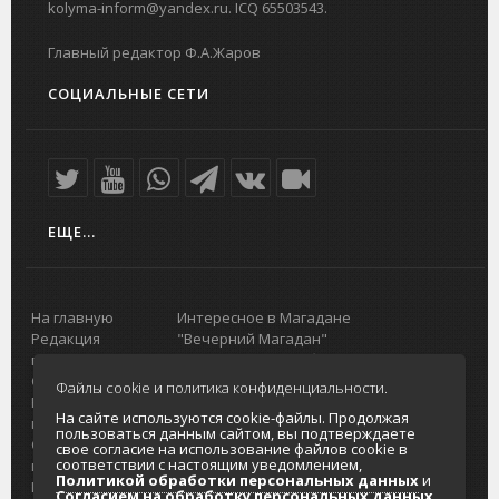
kolyma-inform@yandex.ru. ICQ 65503543.
Главный редактор Ф.А.Жаров
СОЦИАЛЬНЫЕ СЕТИ
ЕЩЕ...
На главную
Интересное в Магадане
Редакция
"Вечерний Магадан"
портала
Городская доска объявлений
О проекте
Реклама
Файлы cookie и политика конфиденциальности.
Реклама на
Главный туристический портал
На сайте используются cookie-файлы. Продолжая
портале
Колымы
пользоваться данным сайтом, вы подтверждаете
Отзывы и
Политика в отношении обработки
свое согласие на использование файлов cookie в
соответствии с настоящим уведомлением,
предложения
персональных данных
Политикой обработки персональных данных
и
Интернет-
Согласие на обработку персональных
Согласием на обработку персональных данных
.