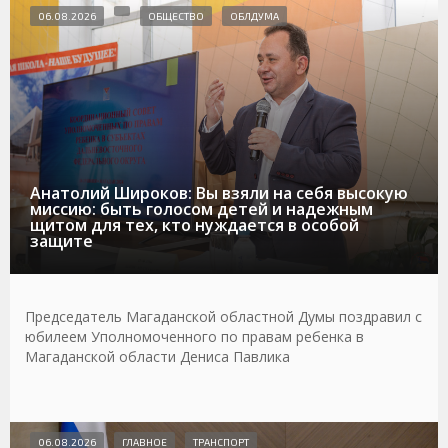
06.08.2026
ОБЩЕСТВО
ОБЛДУМА
Анатолий Широков: Вы взяли на себя высокую
миссию: быть голосом детей и надежным
щитом для тех, кто нуждается в особой
защите
Председатель Магаданской областной Думы поздравил с
юбилеем Уполномоченного по правам ребенка в
Магаданской области Дениса Павлика
06.08.2026
ГЛАВНОЕ
ТРАНСПОРТ