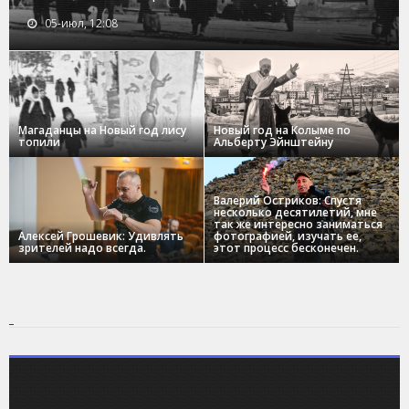
05-июл, 12:08
Магаданцы на Новый год лису
Новый год на Колыме по
топили
Альберту Эйнштейну
Валерий Остриков: Спустя
несколько десятилетий, мне
так же интересно заниматься
Алексей Грошевик: Удивлять
фотографией, изучать ее,
зрителей надо всегда.
этот процесс бесконечен.