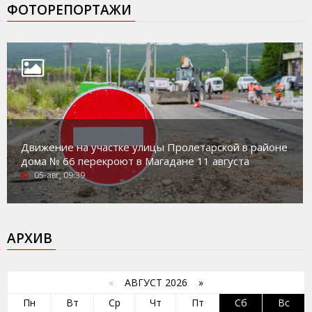
ФОТОРЕПОРТАЖИ
Движение на участке улицы Пролетарской в районе
дома № 66 перекроют в Магадане 11 августа
05-авг, 09:39
АРХИВ
«
АВГУСТ 2026 »
Пн
Вт
Ср
Чт
Пт
Сб
Вс