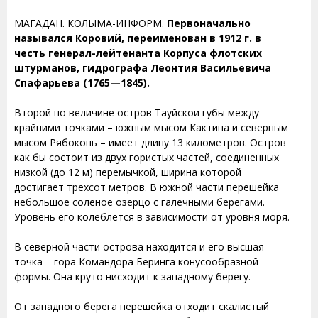
МАГАДАН. КОЛЫМА-ИНФОРМ.
Первоначально
назывался Коровий, переименован в 1912 г. в
честь генерал-лейтенанта Корпуса флотских
штурманов, гидрографа Леонтия Васильевича
Спафарьева (1765—1845).
Второй по величине остров Тауйскои губы между
крайними точками – южным мысом Кактина и северным
мысом Рябоконь – имеет длину 13 километров. Остров
как бы состоит из двух гористых частей, соединенных
низкой (до 12 м) перемычкой, ширина которой
достигает трехсот метров. В южной части перешейка
небольшое соленое озерцо с галечными берегами.
Уровень его колеблется в зависимости от уровня моря.
В северной части острова находится и его высшая
точка – гора Командора Беринга конусообразной
формы. Она круто нисходит к западному берегу.
От западного берега перешейка отходит скалистый