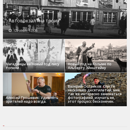
Автовокзал "на троих"
05-июл, 12:08
Магаданцы на Новый год лису
Новый год на Колыме по
топили
Альберту Эйнштейну
Валерий Остриков: Спустя
несколько десятилетий, мне
так же интересно заниматься
Алексей Грошевик: Удивлять
фотографией, изучать ее,
зрителей надо всегда.
этот процесс бесконечен.