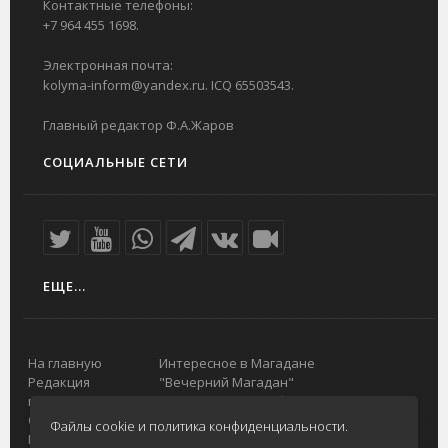
Контактные телефоны:
+7 964 455 1698.
Электронная почта:
kolyma-inform@yandex.ru. ICQ 65503543.
Главный редактор Ф.А.Жаров
СОЦИАЛЬНЫЕ СЕТИ
ЕЩЕ...
На главную
Интересное в Магадане
Редакция
"Вечерний Магадан"
портала
Городская доска объявлений
О проекте
Реклама
Файлы cookie и политика конфиденциальности.
Реклама на
Главный туристический портал