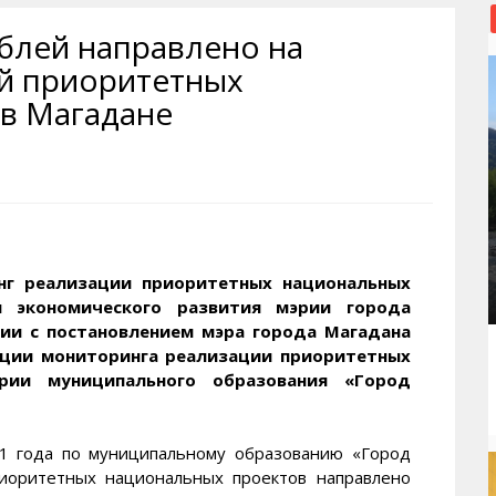
рактивная карта
ториум
Кинохроника Магадана
УМВД
блей направлено на
и о Колыме
т
3D районы города
Косторезы Магадана
й приоритетных
ители экрана. Заставки
оустройство
Фотоальбом
Профсоюзы
в Магадане
йн вебкамеры в Магадане
ека
Соцподдержка
олыжная школа
Рыбу ловим
енты
Магадан в Instagram
нг реализации приоритетных национальных
м экономического развития мэрии города
ии с постановлением мэра города Магадана
зации мониторинга реализации приоритетных
рии муниципального образования «Город
11 года по муниципальному образованию «Город
иоритетных национальных проектов направлено