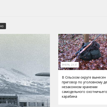
СНО
ВЧЕРА, 23:37
В Ольском округе вынесен
приговор по уголовному де
незаконном хранении
самодельного охотничьег
карабина