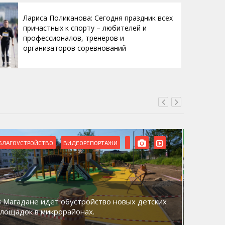
Лариса Поликанова: Сегодня праздник всех
причастных к спорту – любителей и
профессионалов, тренеров и
организаторов соревнований
БЛАГОУСТРОЙСТВО
ВИДЕОРЕПОРТАЖИ
ВИДЕОРЕ
В Магадане идет обустройство новых детских
Акция «
площадок в микрорайонах.
общий д