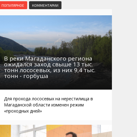
Маршруты. Улицы, остановки
Мошенники
ПОПУЛЯРНОЕ
КОММЕНТАРИИ
Телефоны
Интернет
Автобусы Магадан – Аэропорт
Жилье
Таблица приливов отливов
Не мусорить
Браконьеры
В реки Магаданского региона
ожидался заход свыше 13 тыс.
тонн лососевых, из них 9,4 тыс.
тонн - горбуша
Для прохода лососевых на нерестилища в
Магаданской области изменен режим
«проходных дней»