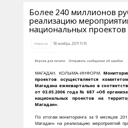
Транспортная инфраструктура
Губернатор
Инте
Кван
Более 240 миллионов ру
Их надо знать. Галерея славы
Наркоте нет
Песн
Визи
Колымы
реализацию мероприяти
Аэропорт Магадан
Хран
Благ
национальных проектов 
Достопримечательности
Магадана и области
Полицейских не бить
Онла
Ипот
Туристическик маршруты
Сельское хозяйство
Горн
18 ноябрь 2011 11:15
Новости
Аварии ДТП
Алим
Версия для печати
Отправить сообщение об ошибке
МАГАДАН. КОЛЫМА-ИНФОРМ.
Монитори
проектов осуществляется комитето
Магадана ежеквартально в соответств
от 03.05.2006 года № 687 «Об органи
национальных проектов на террито
Магадан».
По итогам мониторинга за 9 месяцев 20
Магадан» на реализацию мероприятий пр