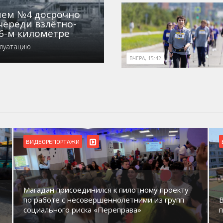
нием №4 досрочно
череди взлётно-
6-м километре
плуатацию
ВЧЕРА, 15:42
ВИДЕОРЕПОРТАЖИ
Магадан присоединился к пилотному проекту
по работе с несовершеннолетними из групп
социального риска «Переправа»