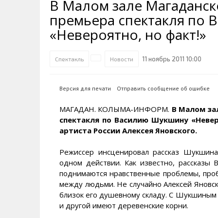
В Малом зале Магаданск
Транспортная инфраструктура
Губернатор
Инте
Кван
премьера спектакля по
Их надо знать. Галерея славы
Наркоте нет
Песн
Визи
Колымы
«Невероятно, но факт!»
Аэропорт Магадан
Хран
Благ
Достопримечательности
Магадана и области
Полицейских не бить
Онла
Ипот
11 ноябрь 2011 10:00
Спектакль
Новости
Туристическик маршруты
Сельское хозяйство
Горн
Версия для печати
Отправить сообщение об ошибке
Аварии ДТП
Алим
МАГАДАН. КОЛЫМА-ИНФОРМ.
В Малом за
спектакля по Василию Шукшину «Неверо
артиста России Алексея Яновского.
Режиссер инсценировал рассказ Шукшина 
одном действии. Как известно, рассказы 
поднимаются нравственные проблемы, про
между людьми. Не случайно Алексей Яновск
близок его душевному складу. С Шукшиным у
и другой имеют деревенские корни.