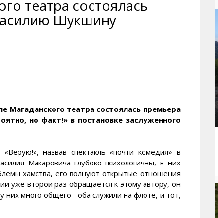
ого театра состоялась
рактивная карта
ториум
Кинохроника Магадана
УМВД
 Василию Шукшину
и о Колыме
т
3D районы города
Косторезы Магадана
ители экрана. Заставки
оустройство
Фотоальбом
Профсоюзы
йн вебкамеры в Магадане
ека
Соцподдержка
олыжная школа
Рыбу ловим
енты
Магадан в Instagram
ле Магаданского театра состоялась премьера
ятно, но факт!» в постановке заслуженного
«Верую!», назвав спектакль «почти комедия» в
Василия Макаровича глубоко психологичны, в них
блемы хамства, его волнуют открытые отношения
ий уже второй раз обращается к этому автору, он
 них много общего - оба служили на флоте, и тот,