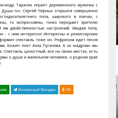
лександр Тарасюк играет деревенского мужичка с
т! Душа-то». Сергей Черных открылся совершенно
естидесятилетнего попа, широкого в плечах, с
чны, то экспрессивны, тонко передают зрителю
й им двойственностью настроений. Увидев попа,
ял - с ним интересно! Интересны и режиссерские
формил спектакль тоже он. Рефреном идет песня
ам, Боже!» поет Алла Пугачева. А за «кадром» мы
 Спектакль целостный, все на своих местах, есть
думы о душе и маленьком человеке, о родном крае
.
tube
Интересный Магадан
ОК