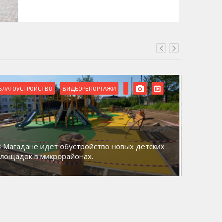
БЛАГОУСТРОЙСТВО
ВИДЕОРЕПОРТАЖИ
ВИДЕОРЕ
В Магадане идет обустройство новых детских
Акция «
площадок в микрорайонах.
общий д