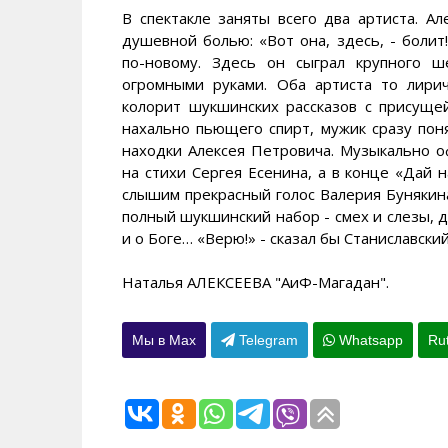
В спектакле заняты всего два артиста. А
душевной болью: «Вот она, здесь, - боли
по-новому. Здесь он сыграл крупного ш
огромными руками. Оба артиста то лири
колорит шукшинских рассказов с присуще
нахально пьющего спирт, мужик сразу пон
находки Алексея Петровича. Музыкально о
на стихи Сергея Есенина, а в конце «Дай н
слышим прекрасный голос Валерия Бунякина.
полный шукшинский набор - смех и слезы, 
и о Боге… «Верю!» - сказал бы Станиславский
Наталья АЛЕКСЕЕВА "АиФ-Магадан".
Мы в Max
Telegram
Whatsapp
Ru