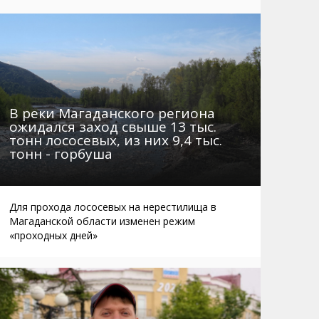
Маршруты. Улицы, остановки
Мошенники
Телефоны
Интернет
Автобусы Магадан – Аэропорт
Жилье
Таблица приливов отливов
Не мусорить
Браконьеры
В реки Магаданского региона
ожидался заход свыше 13 тыс.
тонн лососевых, из них 9,4 тыс.
тонн - горбуша
Для прохода лососевых на нерестилища в
Магаданской области изменен режим
«проходных дней»