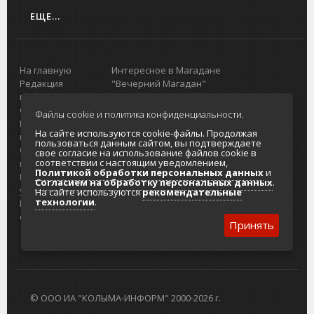
ЕЩЕ...
На главную
Интересное в Магадане
Редакция
"Вечерний Магадан"
портала
Городская доска объявлений
О проекте
Реклама
Файлы cookie и политика конфиденциальности.
Реклама на
Главный туристический портал
На сайте используются cookie-файлы. Продолжая
портале
Колымы
пользоваться данным сайтом, вы подтверждаете
Отзывы и
Политика в отношении обработки
свое согласие на использование файлов cookie в
соответствии с настоящим уведомлением,
предложения
персональных данных
Политикой обработки персональных данных
и
Интернет-
Согласие на обработку персональных
Согласием на обработку персональных данных
.
услуги
данных
На сайте используются
рекомендательные
технологии
.
Разработка
сайтов
Принять
© ООО ИА "КОЛЫМА-ИНФОРМ" 2000-2026 г.