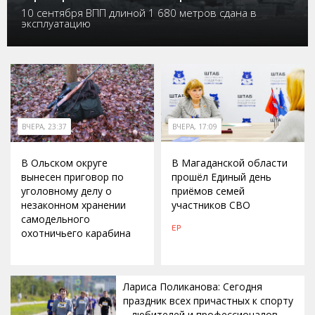
10 сентября ВПП длиной 1 680 метров сдана в
эксплуатацию
ВЧЕРА, 23:37
ВЧЕРА, 17:09
В Ольском округе
В Магаданской области
вынесен приговор по
прошёл Единый день
уголовному делу о
приёмов семей
незаконном хранении
участников СВО
самодельного
ЕР
охотничьего карабина
Лариса Поликанова: Сегодня
праздник всех причастных к спорту
– любителей и профессионалов,