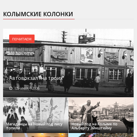
КОЛЫМСКИЕ КОЛОНКИ
ПОЧИТАЕМ
Автовокзал "на троих"
05-июл, 12:08
Магаданцы на Новый год лису
Новый год на Колыме по
топили
Альберту Эйнштейну