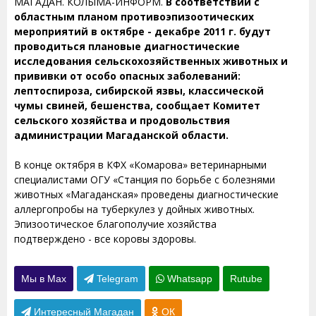
МАГАДАН. КОЛЫМА-ИНФОРМ.
В соответствии с
областным планом противоэпизоотических
мероприятий в октябре - декабре 2011 г. будут
проводиться плановые диагностические
исследования сельскохозяйственных животных и
прививки от особо опасных заболеваний:
лептоспироза, сибирской язвы, классической
чумы свиней, бешенства, сообщает Комитет
сельского хозяйства и продовольствия
администрации Магаданской области.
В конце октября в КФХ «Комарова» ветеринарными
специалистами ОГУ «Станция по борьбе с болезнями
животных «Магаданская» проведены диагностические
аллергопробы на туберкулез у дойных животных.
Эпизоотическое благополучие хозяйства
подтверждено - все коровы здоровы.
Мы в Max
Telegram
Whatsapp
Rutube
Интересный Магадан
ОК